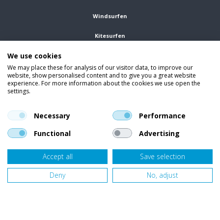
Windsurfen
Kitesurfen
We use cookies
Wetsuits
We may place these for analysis of our visitor data, to improve our
website, show personalised content and to give you a great website
Kleding
experience. For more information about the cookies we use open the
settings.
Vind ons op social media
En blijf op de hoogte van trends, aanbiedingen en kortingsacties.
Necessary
Performance
Functional
Advertising
Accept all
Save selection
Onze klanten beoordelen
Van Bellen Wind & Snow
gemiddeld met een
9,4
op basis van
455
beoordelingen.
Deny
No, adjust