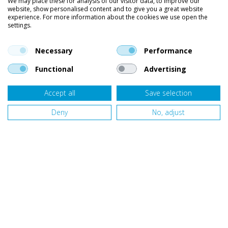
We may place these for analysis of our visitor data, to improve our
website, show personalised content and to give you a great website
Kleding
experience. For more information about the cookies we use open the
settings.
Vind ons op social media
En blijf op de hoogte van trends, aanbiedingen en kortingsacties.
Necessary
Performance
Functional
Advertising
Accept all
Save selection
Onze klanten beoordelen
Van Bellen Wind & Snow
gemiddeld met een
9,4
op basis van
453
beoordelingen.
Deny
No, adjust
Website door
Fastware
Design by
Deeel