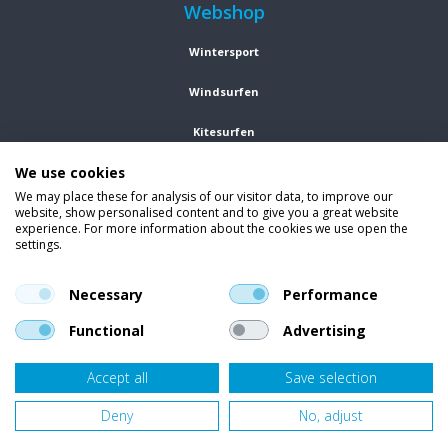
Webshop
Wintersport
Windsurfen
Kitesurfen
We use cookies
Wetsuits
We may place these for analysis of our visitor data, to improve our
website, show personalised content and to give you a great website
Kleding
experience. For more information about the cookies we use open the
settings.
Vind ons op social media
En blijf op de hoogte van trends, aanbiedingen en kortingsacties.
Necessary
Performance
Functional
Advertising
Accept all
Save selection
Onze klanten beoordelen
Van Bellen Wind & Snow
gemiddeld met een
9,4
op basis van
455
beoordelingen.
Deny
No, adjust