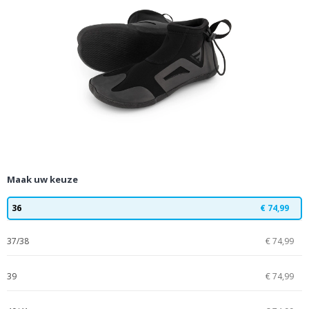
Maak uw keuze
36
€ 74,99
37/38
€ 74,99
39
€ 74,99