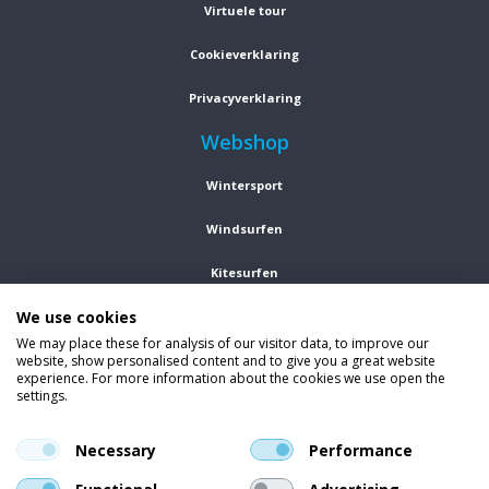
Virtuele tour
Cookieverklaring
Privacyverklaring
Webshop
Wintersport
Windsurfen
Kitesurfen
We use cookies
Wetsuits
We may place these for analysis of our visitor data, to improve our
website, show personalised content and to give you a great website
Kleding
experience. For more information about the cookies we use open the
settings.
Vind ons op social media
En blijf op de hoogte van trends, aanbiedingen en kortingsacties.
Necessary
Performance