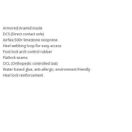
Armored Aramid insole
DCS (Direct contact sole)
Airflex 500+ limestone neoprene
Heel webbing loop for easy access
Foot lock arch control rubber
Flatlock seams
OCL (Orthopedic controlled last)
Water based glue, anti-allergic, environment friendly
Heel lock reinforcement