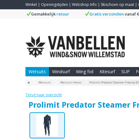
Winkel
|
Openingstijden
|
Webshop Info
|
Skischoen op maat
|
Gemakkelijk
retour
Gratis verzonden
vanaf €
Wetsuits
Windsurf
Wing foil
Kitesurf
SUP
F
Wetsuits
Wetsuits Heren
Prolimit Predator Steamer Freezip 5
Terug naar overzicht
Prolimit Predator Steamer F