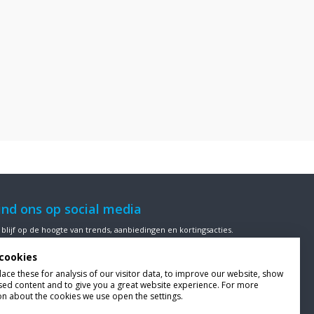
ind ons op social media
 blijf op de hoogte van trends, aanbiedingen en kortingsacties.
cookies
ce these for analysis of our visitor data, to improve our website, show
sed content and to give you a great website experience. For more
ze klanten beoordelen
Van Bellen Wind & Snow
gemiddeld met
on about the cookies we use open the settings.
en
9,4
op basis van
455
beoordelingen.