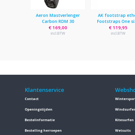
Aeron Mastverlenger
AK footstrap eth
Carbon RDM 30
Footstraps One si
€ 169,00
€ 119,95
incl.BTW
incl.BTW
Klantenservice
Websh
Contact
Winterspor
Openingstijden
Windsurfe
Bestelinformatie
Kitesurfen
Bestelling herroepen
Wetsuits