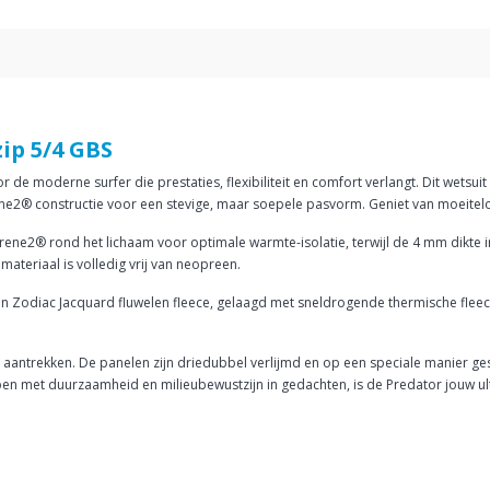
ip 5/4 GBS
de moderne surfer die prestaties, flexibiliteit en comfort verlangt. Dit wetsuit 
ne2® constructie voor een stevige, maar soepele pasvorm. Geniet van moeitel
ene2® rond het lichaam voor optimale warmte-isolatie, terwijl de 4 mm dikte
ateriaal is volledig vrij van neopreen.
n Zodiac Jacquard fluwelen fleece, gelaagd met sneldrogende thermische fleece.
aantrekken. De panelen zijn driedubbel verlijmd en op een speciale manier gest
 met duurzaamheid en milieubewustzijn in gedachten, is de Predator jouw ulti