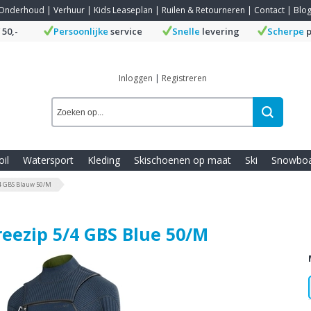
Onderhoud
|
Verhuur
|
Kids Leaseplan
|
Ruilen & Retourneren
|
Contact
|
Blo
 50,-
Persoonlijke
service
Snelle
levering
Scherpe
p
Inloggen
|
Registreren
oil
Watersport
Kleding
Skischoenen op maat
Ski
Snowbo
/4 GBS Blauw 50/M
reezip 5/4 GBS Blue 50/M