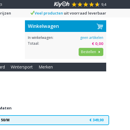
gs
9,4
rijzen
Veel producten
uit voorraad leverbaar
Winkelwagen
In winkelwagen:
geen artikelen
Totaal:
€ 0,00
Bestellen
ard
Wintersport
Merken
Maten
50/M
€ 349,00