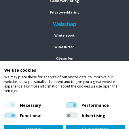
Cookieverklaring
Privacyverklaring
Webshop
Wintersport
Windsurfen
Kitesurfen
We use cookies
Wetsuits
We may place these for analysis of our visitor data, to improve our
website, show personalised content and to give you a great website
Kleding
experience. For more information about the cookies we use open the
settings.
Vind ons op social media
En blijf op de hoogte van trends, aanbiedingen en kortingsacties.
Necessary
Performance
Functional
Advertising