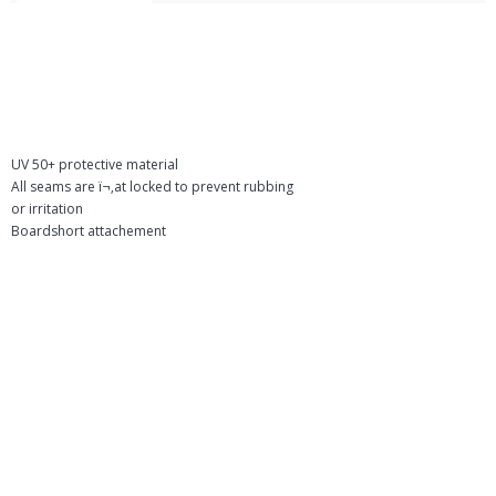
UV 50+ protective material
All seams are ï¬‚at locked to prevent rubbing
or irritation
Boardshort attachement