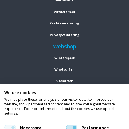
Nieuwsbrief
Virtuele tour
Cookieverklaring
Privacyverklaring
Webshop
Wintersport
Windsurfen
Kitesurfen
We use cookies
Wetsuits
We may place these for analysis of our visitor data, to improve our
website, show personalised content and to give you a great website
Kleding
experience. For more information about the cookies we use open the
settings.
Vind ons op social media
En blijf op de hoogte van trends, aanbiedingen en kortingsacties.
Necessary
Performance