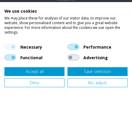
We use cookies
Wetsuits
We may place these for analysis of our visitor data, to improve our
website, show personalised content and to give you a great website
Kleding
experience. For more information about the cookies we use open the
settings.
Vind ons op social media
En blijf op de hoogte van trends, aanbiedingen en kortingsacties.
Necessary
Performance
Functional
Advertising
Accept all
Save selection
Onze klanten beoordelen
Van Bellen Wind & Snow
gemiddeld met een
9,4
op basis van
455
beoordelingen.
Deny
No, adjust
Website door
Fastware
Design by
Deeel