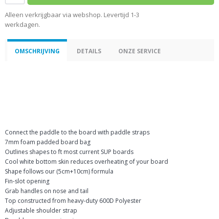
Alleen verkrijgbaar via webshop. Levertijd 1-3
werkdagen.
OMSCHRIJVING
DETAILS
ONZE SERVICE
Connect the paddle to the board with paddle straps
7mm foam padded board bag
Outlines shapes to ft most current SUP boards
Cool white bottom skin reduces overheating of your board
Shape follows our (5cm+10cm) formula
Fin-slot opening
Grab handles on nose and tail
Top constructed from heavy-duty 600D Polyester
Adjustable shoulder strap