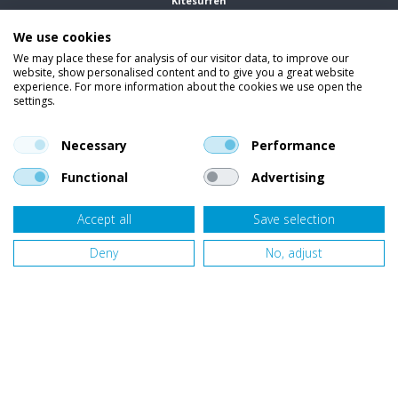
Kitesurfen
We use cookies
Wetsuits
We may place these for analysis of our visitor data, to improve our
website, show personalised content and to give you a great website
Kleding
experience. For more information about the cookies we use open the
settings.
Vind ons op social media
En blijf op de hoogte van trends, aanbiedingen en kortingsacties.
Necessary
Performance
Functional
Advertising
Accept all
Save selection
Onze klanten beoordelen
Van Bellen Wind & Snow
gemiddeld met een
9,4
op basis van
453
beoordelingen.
Deny
No, adjust
Website door
Fastware
Design by
Deeel