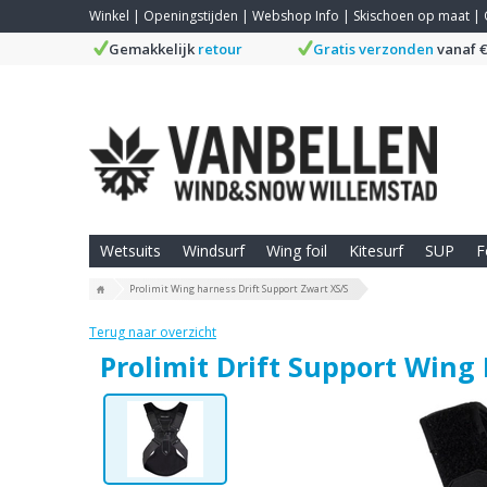
Winkel
|
Openingstijden
|
Webshop Info
|
Skischoen op maat
|
Gemakkelijk
retour
Gratis verzonden
vanaf €
Wetsuits
Windsurf
Wing foil
Kitesurf
SUP
F
Prolimit Wing harness Drift Support Zwart XS/S
Terug naar overzicht
Prolimit Drift Support Wing