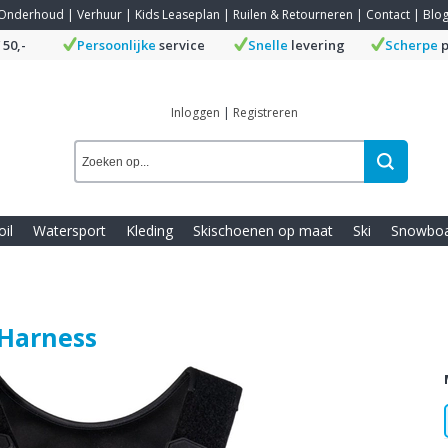
Onderhoud
|
Verhuur
|
Kids Leaseplan
|
Ruilen & Retourneren
|
Contact
|
Blo
 50,-
Persoonlijke
service
Snelle
levering
Scherpe
p
Inloggen
|
Registreren
oil
Watersport
Kleding
Skischoenen op maat
Ski
Snowbo
 Harness