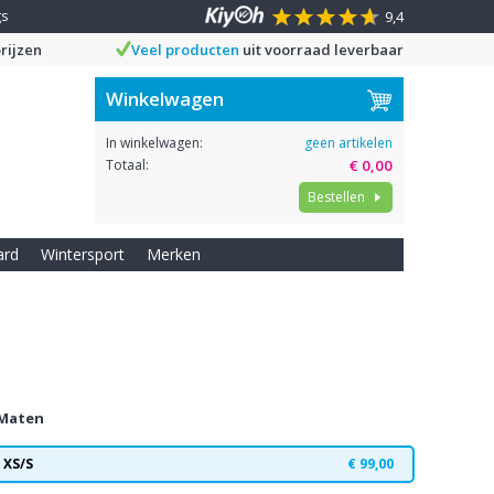
gs
9,4
rijzen
Veel producten
uit voorraad leverbaar
Winkelwagen
In winkelwagen:
geen artikelen
Totaal:
€ 0,00
Bestellen
ard
Wintersport
Merken
Maten
XS/S
€ 99,00