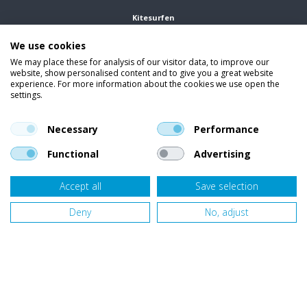
Kitesurfen
We use cookies
Wetsuits
We may place these for analysis of our visitor data, to improve our
website, show personalised content and to give you a great website
Kleding
experience. For more information about the cookies we use open the
settings.
Vind ons op social media
En blijf op de hoogte van trends, aanbiedingen en kortingsacties.
Necessary
Performance
Functional
Advertising
Accept all
Save selection
Onze klanten beoordelen
Van Bellen Wind & Snow
gemiddeld met een
9,4
op basis van
455
beoordelingen.
Deny
No, adjust