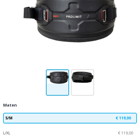
Maten
S/M
€ 119,00
L/XL
€ 119,00