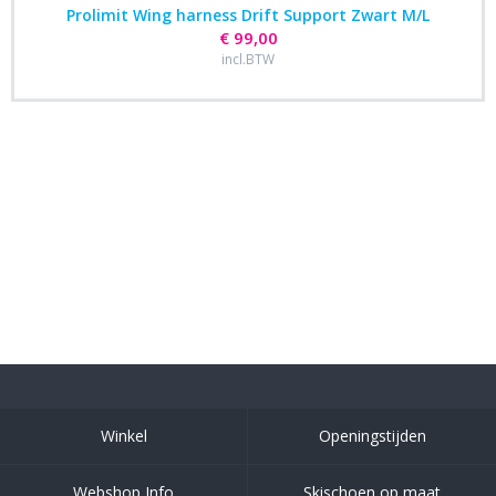
Prolimit Wing harness Drift Support Zwart M/L
€ 99,00
incl.BTW
Winkel
Openingstijden
Webshop Info
Skischoen op maat