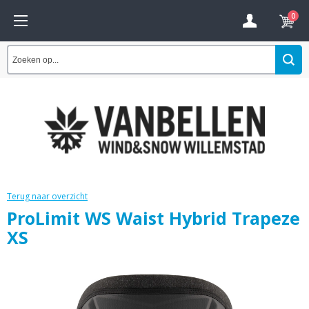
0
Terug naar overzicht
ProLimit WS Waist Hybrid Trapeze
XS