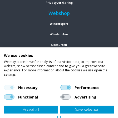
Privacyverklaring
Webshop
Wintersport
Windsurfen
Kitesurfen
We use cookies
Wetsuits
We may place these for analysis of our visitor data, to improve our
website, show personalised content and to give you a great website
Kleding
experience. For more information about the cookies we use open the
settings.
Vind ons op social media
En blijf op de hoogte van trends, aanbiedingen en kortingsacties.
Necessary
Performance
Functional
Advertising
Accept all
Save selection
Onze klanten beoordelen
Van Bellen Wind & Snow
gemiddeld met een
9,4
op basis van
455
beoordelingen.