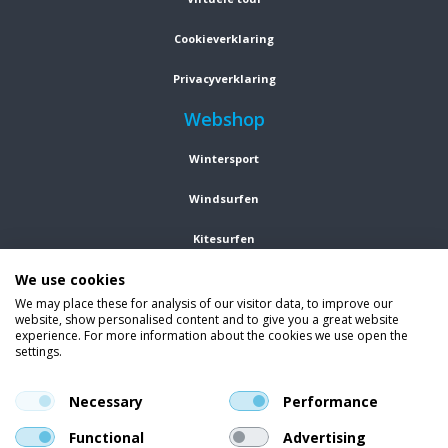
Cookieverklaring
Privacyverklaring
Webshop
Wintersport
Windsurfen
Kitesurfen
We use cookies
Wetsuits
We may place these for analysis of our visitor data, to improve our
website, show personalised content and to give you a great website
Kleding
experience. For more information about the cookies we use open the
settings.
Vind ons op social media
En blijf op de hoogte van trends, aanbiedingen en kortingsacties.
Necessary
Performance
Functional
Advertising