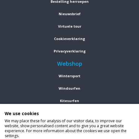
Bestelling herroepen
Nieuwsbrief
Virtuele tour
Cookieverklaring
Privacyverklaring
Webshop
Wintersport
Windsurfen
Kitesurfen
We use cookies
Wetsuits
We may place these for analysis of our visitor data, to improve our
website, show personalised content and to give you a great website
Kleding
experience. For more information about the cookies we use open the
settings.
Vind ons op social media