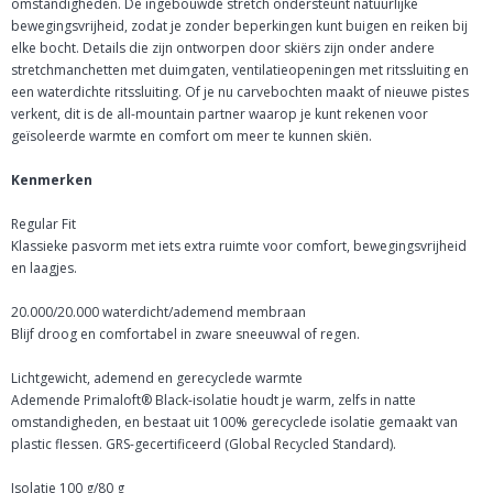
omstandigheden. De ingebouwde stretch ondersteunt natuurlijke
bewegingsvrijheid, zodat je zonder beperkingen kunt buigen en reiken bij
elke bocht. Details die zijn ontworpen door skiërs zijn onder andere
stretchmanchetten met duimgaten, ventilatieopeningen met ritssluiting en
een waterdichte ritssluiting. Of je nu carvebochten maakt of nieuwe pistes
verkent, dit is de all-mountain partner waarop je kunt rekenen voor
geïsoleerde warmte en comfort om meer te kunnen skiën.
Kenmerken
Regular Fit
Klassieke pasvorm met iets extra ruimte voor comfort, bewegingsvrijheid
en laagjes.
20.000/20.000 waterdicht/ademend membraan
Blijf droog en comfortabel in zware sneeuwval of regen.
Lichtgewicht, ademend en gerecyclede warmte
Ademende Primaloft® Black-isolatie houdt je warm, zelfs in natte
omstandigheden, en bestaat uit 100% gerecyclede isolatie gemaakt van
plastic flessen. GRS-gecertificeerd (Global Recycled Standard).
Isolatie 100 g/80 g