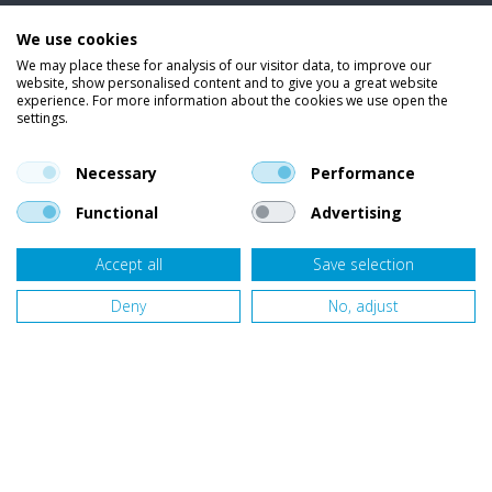
We use cookies
Wetsuits
We may place these for analysis of our visitor data, to improve our
website, show personalised content and to give you a great website
Kleding
experience. For more information about the cookies we use open the
settings.
Vind ons op social media
En blijf op de hoogte van trends, aanbiedingen en kortingsacties.
Necessary
Performance
Functional
Advertising
Accept all
Save selection
Onze klanten beoordelen
Van Bellen Wind & Snow
gemiddeld met een
9,4
op basis van
455
beoordelingen.
Deny
No, adjust
Website door
Fastware
Design by
Deeel