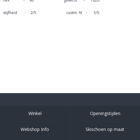
flex - 90 gewicht - 1620
stijfheid - 2/5 custm. fit - 5/5
Winkel
Openingstijden
Webshop Info
Skischoen op maat