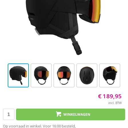
€ 189,95
incl. BTW
WINKELWAGEN
Op voorraad in winkel. Voor 16:00 besteld,