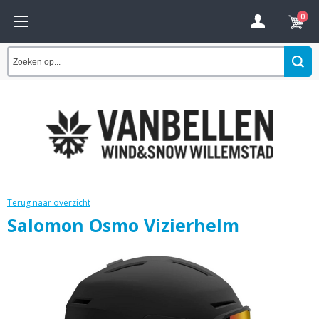
0
Terug naar overzicht
Salomon Osmo Vizierhelm