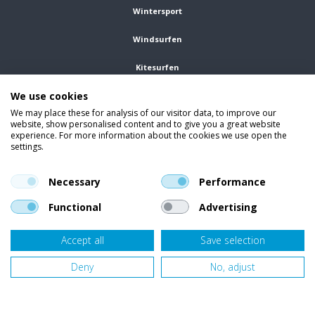
Wintersport
Windsurfen
Kitesurfen
We use cookies
Wetsuits
We may place these for analysis of our visitor data, to improve our
website, show personalised content and to give you a great website
Kleding
experience. For more information about the cookies we use open the
settings.
Vind ons op social media
En blijf op de hoogte van trends, aanbiedingen en kortingsacties.
Necessary
Performance
Functional
Advertising
Accept all
Save selection
Onze klanten beoordelen
Van Bellen Wind & Snow
gemiddeld met een
9,4
op basis van
455
beoordelingen.
Deny
No, adjust