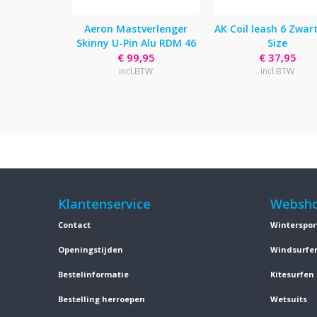
Aeron Mastverlenger
AK Coil leash 6 Zwar
Skinny U-Pin Alu RDM 46
Size
€ 99,95
€ 37,95
incl.BTW
incl.BTW
Klantenservice
Websh
Contact
Winterspor
Openingstijden
Windsurfe
Bestelinformatie
Kitesurfen
Bestelling herroepen
Wetsuits