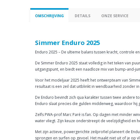
OMSCHRIJVING
DETAILS
ONZE SERVICE
Simmer Enduro 2025
Enduro 2025 – De ultieme balans tussen kracht, controle en
De Simmer Enduro 2025 staat volledig in het teken van puu
uitgangspunt, en biedt een naadloze mix van bump-and-jump 
Voor het modeljaar 2025 heeft het ontwerpteam van Simmer h
resultaat is een zeil dat uitblinkt in wendbaarheid zonder 
De Enduro bevindt zich qua karakter tussen twee andere to
Enduro slaat precies die gulden middenweg, waardoor hij ges
Zelfs PWA-prof Marc Paré is fan. Op dagen met minder wind
water vliegt. Zijn keuze onderstreept de veelzijdigheid en h
Met zijn actieve, powergerichte zeilprofiel planeert de End
sprongen en surfen op gevoel. Het maakt niet uit of je op 