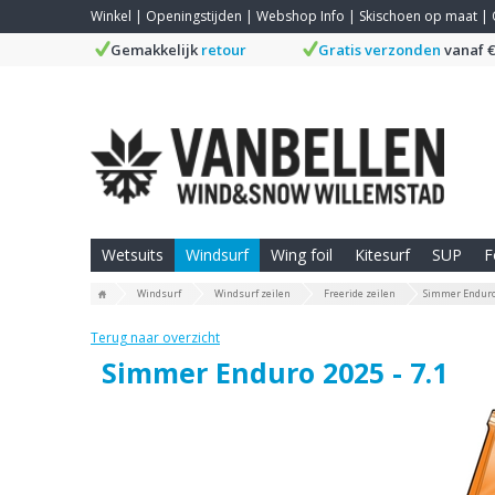
Winkel
|
Openingstijden
|
Webshop Info
|
Skischoen op maat
|
Gemakkelijk
retour
Gratis verzonden
vanaf €
Wetsuits
Windsurf
Wing foil
Kitesurf
SUP
F
Windsurf
Windsurf zeilen
Freeride zeilen
Simmer Enduro 
Terug naar overzicht
Simmer Enduro 2025 - 7.1