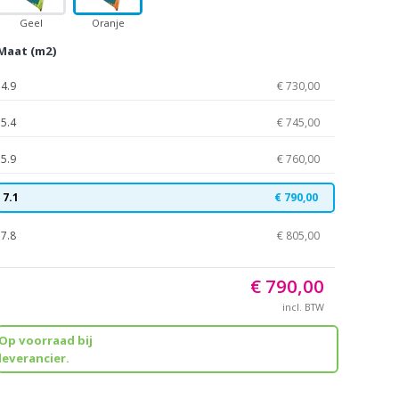
Geel
Oranje
Maat (m2)
4.9
€ 730,00
5.4
€ 745,00
5.9
€ 760,00
7.1
€ 790,00
7.8
€ 805,00
€ 790,00
incl. BTW
Op voorraad bij
leverancier.