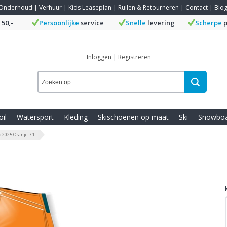
Onderhoud
|
Verhuur
|
Kids Leaseplan
|
Ruilen & Retourneren
|
Contact
|
Blo
 50,-
Persoonlijke
service
Snelle
levering
Scherpe
p
Inloggen
|
Registreren
oil
Watersport
Kleding
Skischoenen op maat
Ski
Snowbo
2025 Oranje 7.1