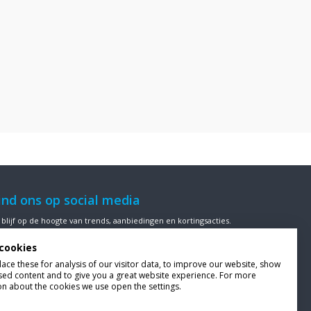
ind ons op social media
 blijf op de hoogte van trends, aanbiedingen en kortingsacties.
cookies
ce these for analysis of our visitor data, to improve our website, show
sed content and to give you a great website experience. For more
ze klanten beoordelen
Van Bellen Wind & Snow
gemiddeld met
on about the cookies we use open the settings.
en
9,4
op basis van
455
beoordelingen.