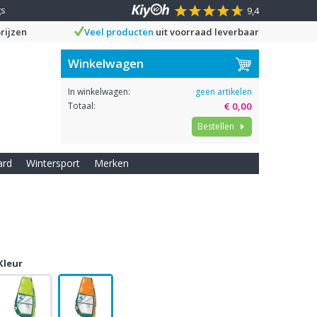
gs
9,4
rijzen
Veel producten
uit voorraad leverbaar
Winkelwagen
In winkelwagen:
geen artikelen
Totaal:
€ 0,00
Bestellen
ard
Wintersport
Merken
Kleur