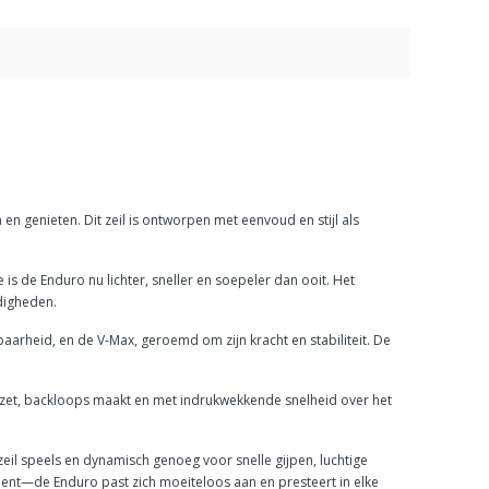
 genieten. Dit zeil is ontworpen met eenvoud en stijl als
s de Enduro nu lichter, sneller en soepeler dan ooit. Het
ndigheden.
arheid, en de V-Max, geroemd om zijn kracht en stabiliteit. De
inzet, backloops maakt en met indrukwekkende snelheid over het
 zeil speels en dynamisch genoeg voor snelle gijpen, luchtige
 bent—de Enduro past zich moeiteloos aan en presteert in elke