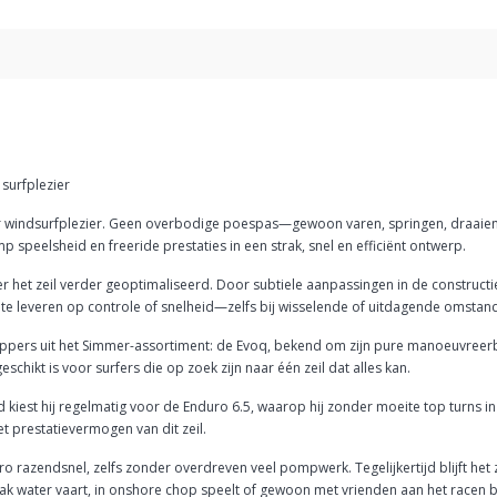
 surfplezier
r windsurfplezier. Geen overbodige poespas—gewoon varen, springen, draaien en
speelsheid en freeride prestaties in een strak, snel en efficiënt ontwerp.
et zeil verder geoptimaliseerd. Door subtiele aanpassingen in de constructie i
in te leveren op controle of snelheid—zelfs bij wisselende of uitdagende omsta
ppers uit het Simmer-assortiment: de Evoq, bekend om zijn pure manoeuvreerba
chikt is voor surfers die op zoek zijn naar één zeil dat alles kan.
 kiest hij regelmatig voor de Enduro 6.5, waarop hij zonder moeite top turns 
et prestatievermogen van dit zeil.
uro razendsnel, zelfs zonder overdreven veel pompwerk. Tegelijkertijd blijft het
vlak water vaart, in onshore chop speelt of gewoon met vrienden aan het racen