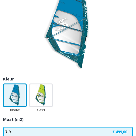
Kleur
Blauw
Geel
Maat (m2)
7.9
€ 499,00