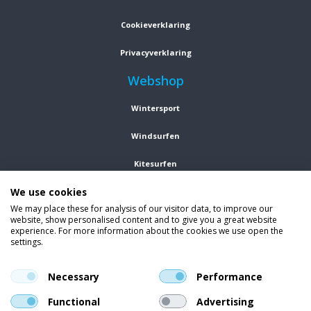
Cookieverklaring
Privacyverklaring
Webshop
Wintersport
Windsurfen
Kitesurfen
We use cookies
Wetsuits
We may place these for analysis of our visitor data, to improve our
website, show personalised content and to give you a great website
Kleding
experience. For more information about the cookies we use open the
settings.
Vind ons op social media
En blijf op de hoogte van trends, aanbiedingen en kortingsacties.
Necessary
Performance
Functional
Advertising