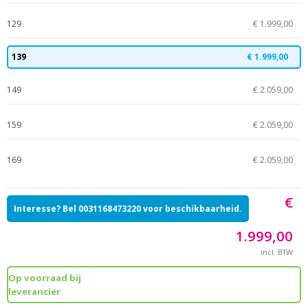
129
€ 1.999,00
139
€ 1.999,00
149
€ 2.059,00
159
€ 2.059,00
169
€ 2.059,00
€
Interesse? Bel 0031168473220 voor beschikbaarheid.
1.999,00
incl. BTW
Op voorraad bij
leverancier.