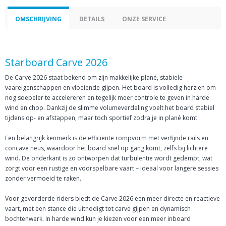
OMSCHRIJVING
DETAILS
ONZE SERVICE
Starboard Carve 2026
De Carve 2026 staat bekend om zijn makkelijke plané, stabiele
vaareigenschappen en vloeiende gijpen. Het board is volledig herzien om
nog soepeler te accelereren en tegelijk meer controle te geven in harde
wind en chop. Dankzij de slimme volumeverdeling voelt het board stabiel
tijdens op- en afstappen, maar toch sportief zodra je in plané komt.
Een belangrijk kenmerk is de efficiënte rompvorm met verfijnde rails en
concave neus, waardoor het board snel op gang komt, zelfs bij lichtere
wind. De onderkant is zo ontworpen dat turbulentie wordt gedempt, wat
zorgt voor een rustige en voorspelbare vaart – ideaal voor langere sessies
zonder vermoeid te raken.
Voor gevorderde riders biedt de Carve 2026 een meer directe en reactieve
vaart, met een stance die uitnodigt tot carve gijpen en dynamisch
bochtenwerk. In harde wind kun je kiezen voor een meer inboard