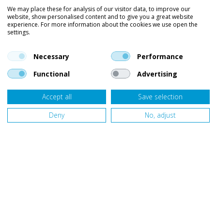
We may place these for analysis of our visitor data, to improve our
website, show personalised content and to give you a great website
Kleding
experience. For more information about the cookies we use open the
settings.
Vind ons op social media
En blijf op de hoogte van trends, aanbiedingen en kortingsacties.
Necessary
Performance
Functional
Advertising
Accept all
Save selection
Onze klanten beoordelen
Van Bellen Wind & Snow
gemiddeld met een
9,4
op basis van
455
beoordelingen.
Deny
No, adjust
Website door
Fastware
Design by
Deeel