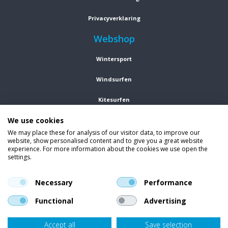
Privacyverklaring
Webshop
Wintersport
Windsurfen
Kitesurfen
We use cookies
Wetsuits
We may place these for analysis of our visitor data, to improve our
website, show personalised content and to give you a great website
Kleding
experience. For more information about the cookies we use open the
settings.
Vind ons op social media
En blijf op de hoogte van trends, aanbiedingen en kortingsacties.
Necessary
Performance
Functional
Advertising
Accept all
Save selection
Onze klanten beoordelen
Van Bellen Wind & Snow
gemiddeld met een
9,4