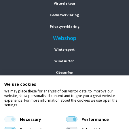
Virtuele tour
Cookieverklaring
Privacyverklaring
Webshop
Wintersport
Windsurfen
Kitesurfen
We use cookies
Wetsuits
We may place these for analysis of our visitor data, to improve our
website, show personalised content and to give you a great website
Kleding
experience. For more information about the cookies we use open the
settings.
Vind ons op social media
En blijf op de hoogte van trends, aanbiedingen en kortingsacties.
Necessary
Performance