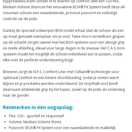
topprestaties eisen zonder in te leveren op comfort. Met een 120 flex,
Medium Volume (Kom) en het innovatieve BOA® Fit System biedt deze all-
mountain schoen een nauwsluitende, precieze pasvorm en volledige
controle op de piste.
Dankzij de speciaal ontworpen BOA-onderschaal sluit de schoen als een
op maat gemaakt exemplaar om je voet. Twee micro-verstelbare gespen
op de schacht zorgen samen met het BOA-systeem voor een stevige grip
en snelle afstelling, ideaal voor lange dagen in de sneeuw. Het C.A.S. Kom
systeem maakt het mogelijk de schoen individueel aan te passen, zodat
elke voet de perfecte ondersteuning krijgt.
Binnenin zorgt de N.F.S. Comfort Liner met Celliant® technologie voor
optimaal comfort en een betere doorbloeding, zodat je voeten warm
blijven en je prestaties worden ondersteund. De GripWalk-zool biedt
daarnaast uitstekende grip bij het lopen, zowel op de piste als onderweg
naar de gondel.
Kenmerken in één oogopslag:
Flex: 120 – sportief en responsief
Volume: Medium Volume (Kom)
Pasvorm: BOA® Fit System voor een nauwsluitende en makkelijk