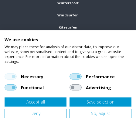
Wintersport
Windsurfen
Kitesurfen
We use cookies
Wetsuits
We may place these for analysis of our visitor data, to improve our
website, show personalised content and to give you a great website
Kleding
experience. For more information about the cookies we use open the
settings.
Vind ons op social media
En blijf op de hoogte van trends, aanbiedingen en kortingsacties.
Necessary
Performance
Functional
Advertising
Accept all
Save selection
Onze klanten beoordelen
Van Bellen Wind & Snow
gemiddeld met een
9,4
op basis van
455
beoordelingen.
Deny
No, adjust