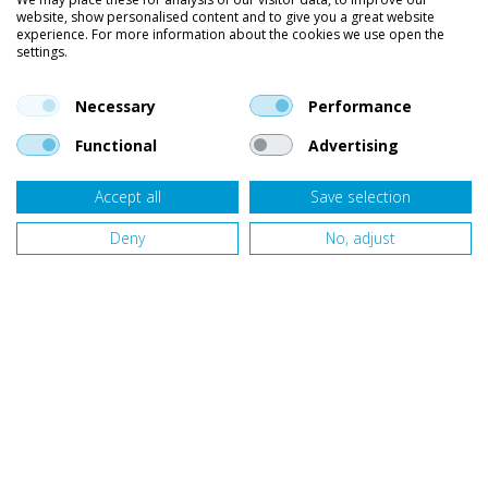
website, show personalised content and to give you a great website
Kleding
experience. For more information about the cookies we use open the
settings.
Vind ons op social media
En blijf op de hoogte van trends, aanbiedingen en kortingsacties.
Necessary
Performance
Functional
Advertising
Accept all
Save selection
Onze klanten beoordelen
Van Bellen Wind & Snow
gemiddeld met een
9,4
op basis van
455
beoordelingen.
Deny
No, adjust
Website door
Fastware
Design by
Deeel