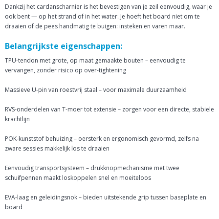
Dankzij het cardanscharnier is het bevestigen van je zeil eenvoudig, waar je
ook bent — op het strand of in het water. Je hoeft het board niet om te
draaien of de pees handmatig te buigen: insteken en varen maar.
Belangrijkste eigenschappen:
TPU-tendon met grote, op maat gemaakte bouten – eenvoudig te
vervangen, zonder risico op over-tightening
Massieve U-pin van roestvrij staal – voor maximale duurzaamheid
RVS-onderdelen van T-moer tot extensie – zorgen voor een directe, stabiele
krachtlijn
POK-kunststof behuizing – oersterk en ergonomisch gevormd, zelfs na
zware sessies makkelijk los te draaien
Eenvoudig transportsysteem – drukknopmechanisme met twee
schuifpennen maakt loskoppelen snel en moeiteloos
EVA-laag en geleidingsnok – bieden uitstekende grip tussen baseplate en
board