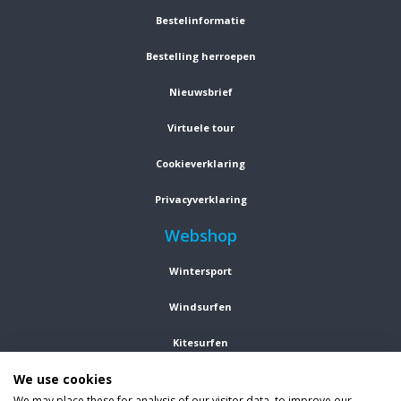
Bestelinformatie
Bestelling herroepen
Nieuwsbrief
Virtuele tour
Cookieverklaring
Privacyverklaring
Webshop
Wintersport
Windsurfen
Kitesurfen
We use cookies
Wetsuits
We may place these for analysis of our visitor data, to improve our