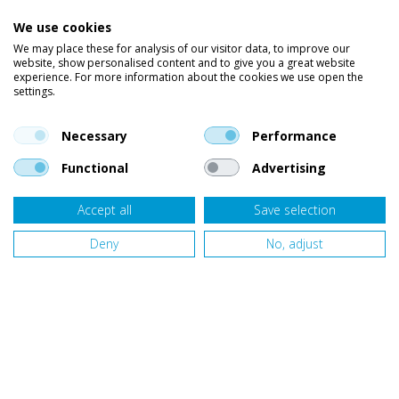
We use cookies
Wetsuits
We may place these for analysis of our visitor data, to improve our
website, show personalised content and to give you a great website
Kleding
experience. For more information about the cookies we use open the
settings.
Vind ons op social media
En blijf op de hoogte van trends, aanbiedingen en kortingsacties.
Necessary
Performance
Functional
Advertising
Accept all
Save selection
Onze klanten beoordelen
Van Bellen Wind & Snow
gemiddeld met een
9,4
op basis van
455
beoordelingen.
Deny
No, adjust
Website door
Fastware
Design by
Deeel