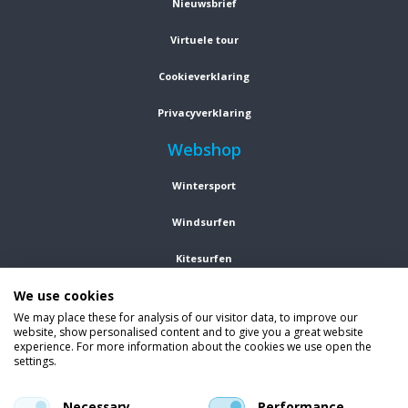
Nieuwsbrief
Virtuele tour
Cookieverklaring
Privacyverklaring
Webshop
Wintersport
Windsurfen
Kitesurfen
We use cookies
Wetsuits
We may place these for analysis of our visitor data, to improve our
website, show personalised content and to give you a great website
Kleding
experience. For more information about the cookies we use open the
settings.
Vind ons op social media
En blijf op de hoogte van trends, aanbiedingen en kortingsacties.
Necessary
Performance