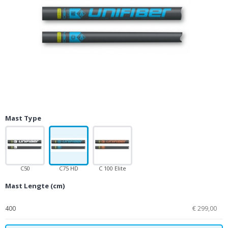
Mast Type
C50
C75 HD
C 100 Elite
Essentials
Mast Lengte (cm)
400
€ 299,00