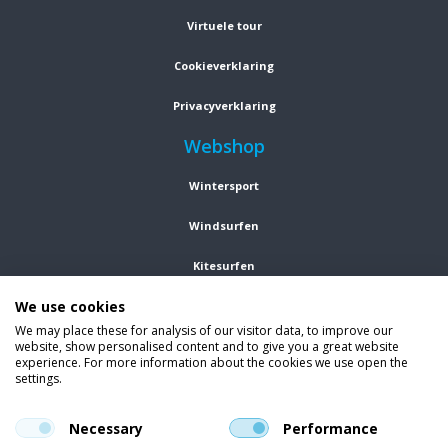
Virtuele tour
Cookieverklaring
Privacyverklaring
Webshop
Wintersport
Windsurfen
Kitesurfen
We use cookies
Wetsuits
We may place these for analysis of our visitor data, to improve our
website, show personalised content and to give you a great website
Kleding
experience. For more information about the cookies we use open the
settings.
Vind ons op social media
En blijf op de hoogte van trends, aanbiedingen en kortingsacties.
Necessary
Performance