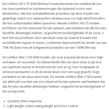
De Unifiber HD C75 SDM-Windsurf-mastreeks biedt een uitstekende mix
van duurzaamheid en reactievermogen die optimaal is voor veel
Windsurfers. Met hun indrukwekkende prestaties zijn deze masten een
geweldige match voor wavesurfers amateurracers en high-wind freeriders
die hun surfprestaties willen opvoeren. Nieuwe Unifiber HD-75 masten
profiteren van het universele ferrule-systeem, wat betekent dat alle ferrules
dezelfde afmetingen hebben, ongeacht het koolstofgehalte of de curve. U
kunt hiervan profiteren door uw ideale mast op maat te bouwen met
verschillende toppen en bases. Combineer bijvoorbeeld de sterkte van een
75% HD-basis met de lichtgewicht prestaties van een 100% Elite-top.
De Unifiber Elite C100 SDM-masten zijn onze populairste keuze voor high-
end wave- en racezeilen. De bliksemsnelle flex van deze mast zorgt voor
een optimale reactie en krachtcontrole voor je rig. Voor toegewijde en
serieuze windsurfers is dit de beste keuze voor een laag gewicht, hoge
prestaties en een duurzame mast. De nieuwe Unifiber Elite-C100 masten
zijn allemaal voorzien van ons Universal Ferrule-systeem, wat betekent dat
alle ferrules dezelfde afmetingen hebben, ongeacht het koolstofgehalte of
het curveprofiel.
Quickest reflex response
Light weight: reduce swing weight and more control