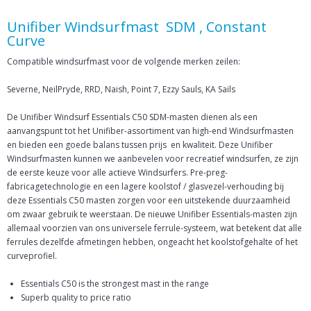
Unifiber Windsurfmast SDM , Constant
Curve
Compatible windsurfmast voor de volgende merken zeilen:
Severne, NeilPryde, RRD, Naish, Point 7, Ezzy Sauls, KA Sails
De Unifiber Windsurf Essentials C50 SDM-masten dienen als een
aanvangspunt tot het Unifiber-assortiment van high-end Windsurfmasten
en bieden een goede balans tussen prijs en kwaliteit. Deze Unifiber
Windsurfmasten kunnen we aanbevelen voor recreatief windsurfen, ze zijn
de eerste keuze voor alle actieve Windsurfers. Pre-preg-
fabricagetechnologie en een lagere koolstof / glasvezel-verhouding bij
deze Essentials C50 masten zorgen voor een uitstekende duurzaamheid
om zwaar gebruik te weerstaan. De nieuwe Unifiber Essentials-masten zijn
allemaal voorzien van ons universele ferrule-systeem, wat betekent dat alle
ferrules dezelfde afmetingen hebben, ongeacht het koolstofgehalte of het
curveprofiel.
Essentials C50 is the strongest mast in the range
Superb quality to price ratio