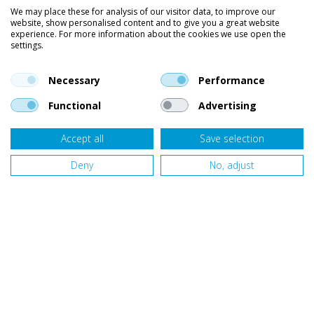
We may place these for analysis of our visitor data, to improve our
Kleding
website, show personalised content and to give you a great website
experience. For more information about the cookies we use open the
settings.
Vind ons op social media
En blijf op de hoogte van trends, aanbiedingen en kortingsacties.
Necessary
Performance
Functional
Advertising
Accept all
Save selection
Onze klanten beoordelen
Van Bellen Wind & Snow
gemiddeld met een
9,4
op basis van
455
beoordelingen.
Deny
No, adjust
Website door
Fastware
Design by
Deeel