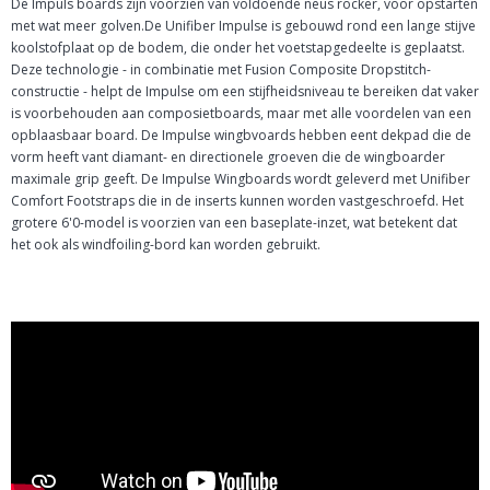
De Impuls boards zijn voorzien van voldoende neus rocker, voor opstarten
met wat meer golven.De Unifiber Impulse is gebouwd rond een lange stijve
koolstofplaat op de bodem, die onder het voetstapgedeelte is geplaatst.
Deze technologie - in combinatie met Fusion Composite Dropstitch-
constructie - helpt de Impulse om een ​​stijfheidsniveau te bereiken dat vaker
is voorbehouden aan composietboards, maar met alle voordelen van een
opblaasbaar board. De Impulse wingbvoards hebben eent dekpad die de
vorm heeft vant diamant- en directionele groeven die de wingboarder
maximale grip geeft. De Impulse Wingboards wordt geleverd met Unifiber
Comfort Footstraps die in de inserts kunnen worden vastgeschroefd. Het
grotere 6'0-model is voorzien van een baseplate-inzet, wat betekent dat
het ook als windfoiling-bord kan worden gebruikt.