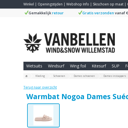
Winkel
|
Openingstijden
|
Webshop Info
|
Skischoen op maat
|
Gemakkelijk
retour
Gratis verzonden
vanaf €
Wetsuits
Windsurf
Wing foil
Kitesurf
SUP
F
Kleding
Schoenen
Dames schoenen
Dames instappers
Terug naar overzicht
Warmbat Nogoa Dames Sué