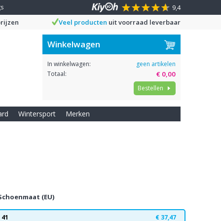
gs
9,4
rijzen
Veel producten
uit voorraad leverbaar
Winkelwagen
In winkelwagen:
geen artikelen
Totaal:
€ 0,00
Bestellen
ard
Wintersport
Merken
Schoenmaat (EU)
41
€ 37,47