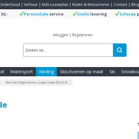
Onderhoud
|
Verhuur
|
Kids Leaseplan
|
Ruilen & Retourneren
|
Contact
|
Blo
 50,-
Persoonlijke
service
Snelle
levering
Scherpe
p
Inloggen
|
Registreren
oil
Watersport
Kleding
Skischoenen op maat
Ski
Snowbo
Warmbat Nogoa Dames slipper Suéde Blush 41
de