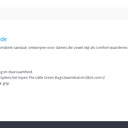
éde
tabele sandaal, ontworpen voor dames die zowel stijl als comfort waarderen.
ng en duurzaamheid.​
 tijdens het lopen.​The Little Green Bag+2warmbat.nl+2Bol.com+2
 grip.​