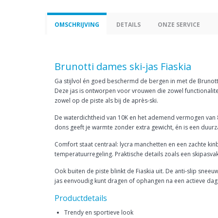
OMSCHRIJVING
DETAILS
ONZE SERVICE
Brunotti dames ski-jas Fiaskia
Ga stijlvol én goed beschermd de bergen in met de Brunotti
Deze jas is ontworpen voor vrouwen die zowel functionalitei
zowel op de piste als bij de après-ski.
De waterdichtheid van 10K en het ademend vermogen van 8K z
dons geeft je warmte zonder extra gewicht, én is een duur
Comfort staat centraal: lycra manchetten en een zachte ki
temperatuurregeling. Praktische details zoals een skipasva
Ook buiten de piste blinkt de Fiaskia uit. De anti-slip sn
jas eenvoudig kunt dragen of ophangen na een actieve dag. 
Productdetails
Trendy en sportieve look