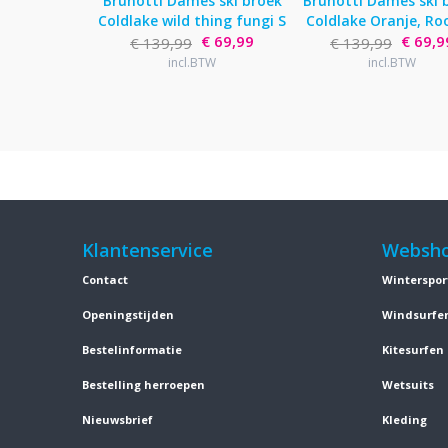
Brunotti Dames ski broek
Brunotti Dames ski 
Coldlake wild thing fungi S
Coldlake Oranje, R
€ 69,99
€ 69,9
€ 139,99
€ 139,99
incl.BTW
incl.BTW
Klantenservice
Websh
Contact
Winterspor
Openingstijden
Windsurfe
Bestelinformatie
Kitesurfen
Bestelling herroepen
Wetsuits
Nieuwsbrief
Kleding