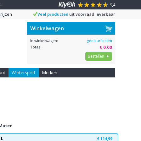
gs
9,4
rijzen
Veel producten
uit voorraad leverbaar
Winkelwagen
In winkelwagen:
geen artikelen
Totaal:
€ 0,00
Bestellen
ard
Wintersport
Merken
Maten
L
€ 114,99