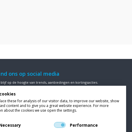
ind ons op social media
 blijf op de hoogte van trends, aanbiedingen en kortingsacties.
cookies
ce these for analysis of our visitor data, to improve our website, show
sed content and to give you a great website experience. For more
ze klanten beoordelen
Van Bellen Wind & Snow
gemiddeld met
on about the cookies we use open the settings.
en
9,4
op basis van
453
beoordelingen.
Necessary
Performance