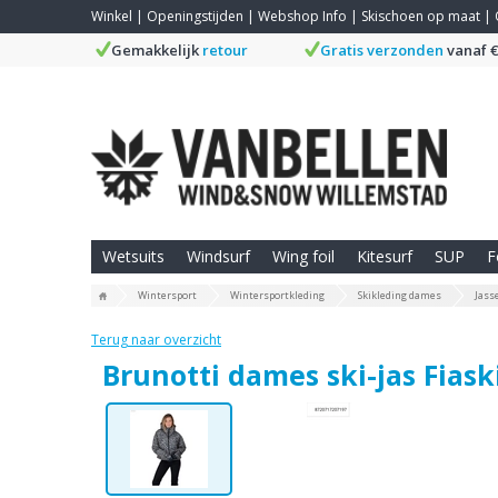
Winkel
|
Openingstijden
|
Webshop Info
|
Skischoen op maat
|
Gemakkelijk
retour
Gratis verzonden
vanaf €
Wetsuits
Windsurf
Wing foil
Kitesurf
SUP
F
Wintersport
Wintersportkleding
Skikleding dames
Jass
Terug naar overzicht
Brunotti dames ski-jas Fiask