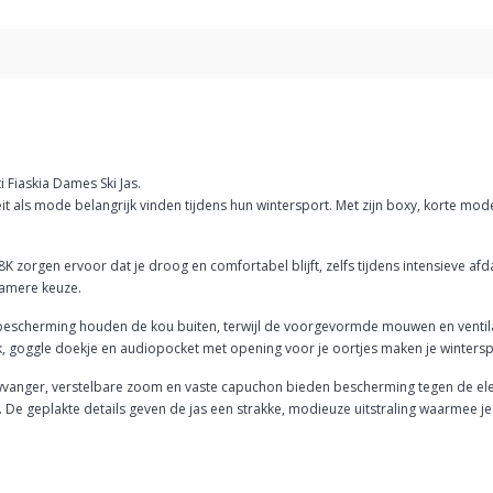
 Fiaskia Dames Ski Jas.
t als mode belangrijk vinden tijdens hun wintersport. Met zijn boxy, korte model
orgen ervoor dat je droog en comfortabel blijft, zelfs tijdens intensieve afd
zamere keuze.
nbescherming houden de kou buiten, terwijl de voorgevormde mouwen en ventila
k, goggle doekje en audiopocket met opening voor je oortjes maken je wintersp
eeuwvanger, verstelbare zoom en vaste capuchon bieden bescherming tegen de el
De geplakte details geven de jas een strakke, modieuze uitstraling waarmee je 