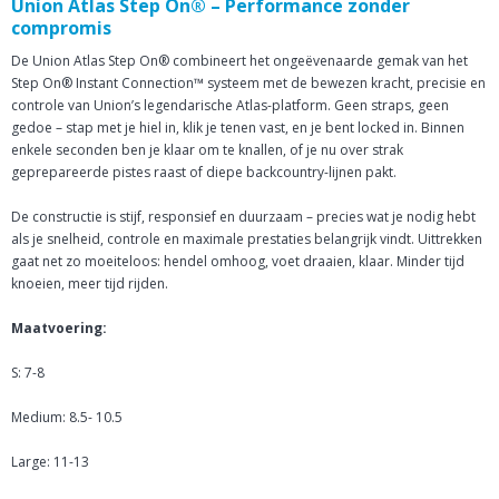
Union Atlas Step On® – Performance zonder
compromis
De Union Atlas Step On® combineert het ongeëvenaarde gemak van het
Step On® Instant Connection™ systeem met de bewezen kracht, precisie en
controle van Union’s legendarische Atlas-platform. Geen straps, geen
gedoe – stap met je hiel in, klik je tenen vast, en je bent locked in. Binnen
enkele seconden ben je klaar om te knallen, of je nu over strak
geprepareerde pistes raast of diepe backcountry-lijnen pakt.
De constructie is stijf, responsief en duurzaam – precies wat je nodig hebt
als je snelheid, controle en maximale prestaties belangrijk vindt. Uittrekken
gaat net zo moeiteloos: hendel omhoog, voet draaien, klaar. Minder tijd
knoeien, meer tijd rijden.
Maatvoering:
S: 7-8
Medium: 8.5- 10.5
Large: 11-13