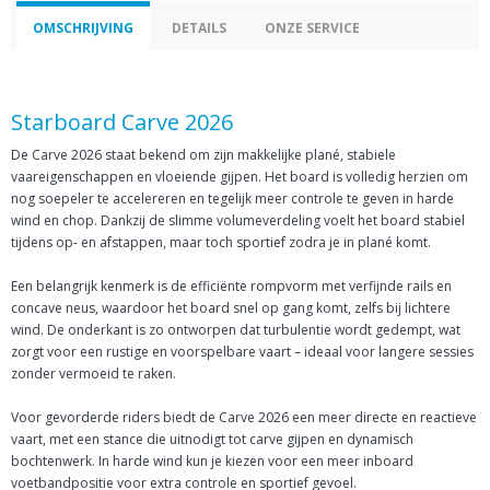
OMSCHRIJVING
DETAILS
ONZE SERVICE
Starboard Carve 2026
De Carve 2026 staat bekend om zijn makkelijke plané, stabiele
vaareigenschappen en vloeiende gijpen. Het board is volledig herzien om
nog soepeler te accelereren en tegelijk meer controle te geven in harde
wind en chop. Dankzij de slimme volumeverdeling voelt het board stabiel
tijdens op- en afstappen, maar toch sportief zodra je in plané komt.
Een belangrijk kenmerk is de efficiënte rompvorm met verfijnde rails en
concave neus, waardoor het board snel op gang komt, zelfs bij lichtere
wind. De onderkant is zo ontworpen dat turbulentie wordt gedempt, wat
zorgt voor een rustige en voorspelbare vaart – ideaal voor langere sessies
zonder vermoeid te raken.
Voor gevorderde riders biedt de Carve 2026 een meer directe en reactieve
vaart, met een stance die uitnodigt tot carve gijpen en dynamisch
bochtenwerk. In harde wind kun je kiezen voor een meer inboard
voetbandpositie voor extra controle en sportief gevoel.