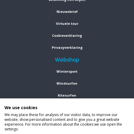
Nieuwsbrief
Virtuele tour
Cookieverklaring
Privacyverklaring
Webshop
Wintersport
Windsurfen
Kitesurfen
We use cookies
Wetsuits
We may place these for analysis of our visitor data, to improve our
website, show personalised content and to give you a great website
Kleding
experience. For more information about the cookies we use open the
settings.
Vind ons op social media