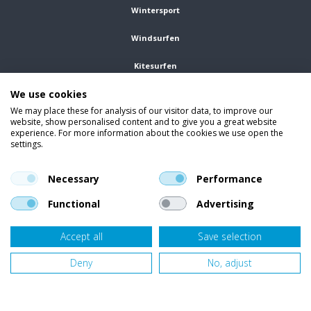
Wintersport
Windsurfen
Kitesurfen
We use cookies
Wetsuits
We may place these for analysis of our visitor data, to improve our
website, show personalised content and to give you a great website
Kleding
experience. For more information about the cookies we use open the
settings.
Vind ons op social media
En blijf op de hoogte van trends, aanbiedingen en kortingsacties.
Necessary
Performance
Functional
Advertising
Accept all
Save selection
Onze klanten beoordelen
Van Bellen Wind & Snow
gemiddeld met een
9,4
op basis van
455
beoordelingen.
Deny
No, adjust