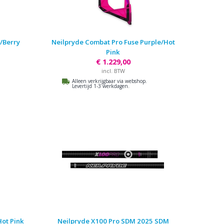
/Berry
Neilpryde Combat Pro Fuse Purple/Hot
Pink
€ 1.229,00
incl. BTW
Alleen verkrijgbaar via webshop.
Levertijd 1-3 werkdagen.
ot Pink
Neilpryde X100 Pro SDM 2025 SDM