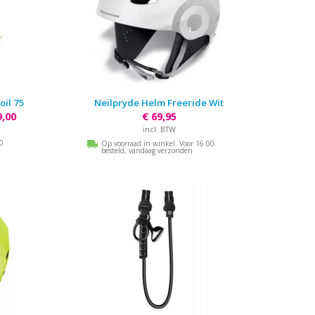
oil 75
Neilpryde Helm Freeride Wit
9,00
€ 69,95
incl. BTW
00
Op voorraad in winkel. Voor 16:00
besteld, vandaag verzonden