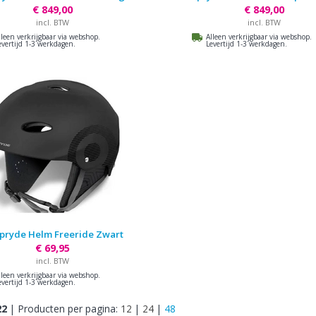
€ 849,00
€ 849,00
incl. BTW
incl. BTW
lleen verkrijgbaar via webshop.
Alleen verkrijgbaar via webshop.
evertijd 1-3 werkdagen.
Levertijd 1-3 werkdagen.
lpryde Helm Freeride Zwart
€ 69,95
incl. BTW
lleen verkrijgbaar via webshop.
evertijd 1-3 werkdagen.
22
|
Producten per pagina:
12
|
24
|
48