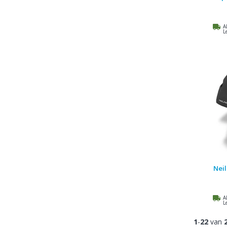
A
L
Nei
A
L
1
-
22
van