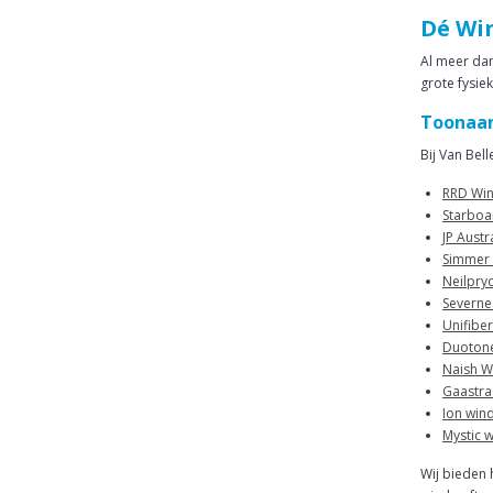
Dé Win
Al meer dan
grote fysie
Toonaa
Bij Van Bel
RRD Win
Starboa
JP Austr
Simmer 
Neilpry
Severne
Unifibe
Duotone
Naish W
Gaastra
Ion win
Mystic 
Wij bieden 