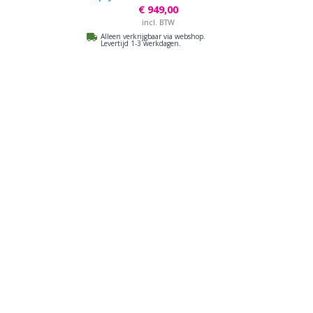
€ 949,00
incl. BTW
Alleen verkrijgbaar via webshop.
Levertijd 1-3 werkdagen.