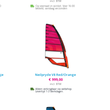
incl. BTW
00
Op voorraad in winkel. Voor 16:00
besteld, vandaag verzonden
je
Neilpryde V8 Red/Orange
€ 999,00
incl. BTW
Alleen verkrijgbaar via webshop.
Levertijd 1-3 werkdagen.