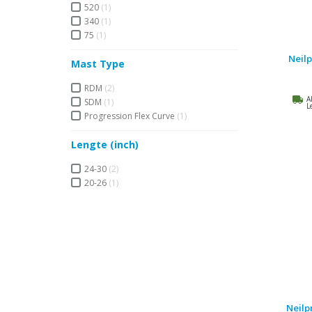
520
(1)
340
(1)
75
(1)
Neil
Mast Type
RDM
(2)
A
SDM
(1)
L
Progression Flex Curve
(1)
Lengte (inch)
24-30
(2)
20-26
(1)
Neilp