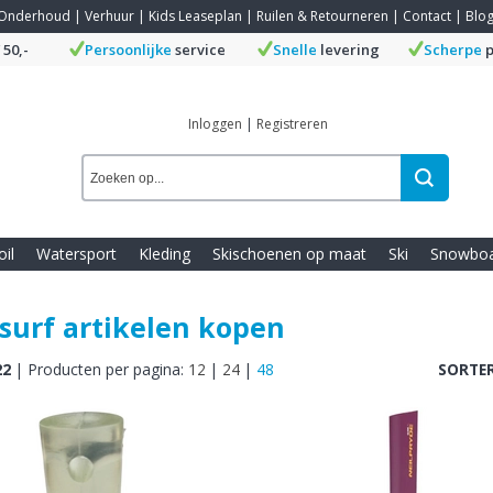
Onderhoud
|
Verhuur
|
Kids Leaseplan
|
Ruilen & Retourneren
|
Contact
|
Blo
 50,-
Persoonlijke
service
Snelle
levering
Scherpe
p
Inloggen
|
Registreren
oil
Watersport
Kleding
Skischoenen op maat
Ski
Snowbo
surf artikelen kopen
22
|
Producten per pagina:
12
|
24
|
48
SORTER