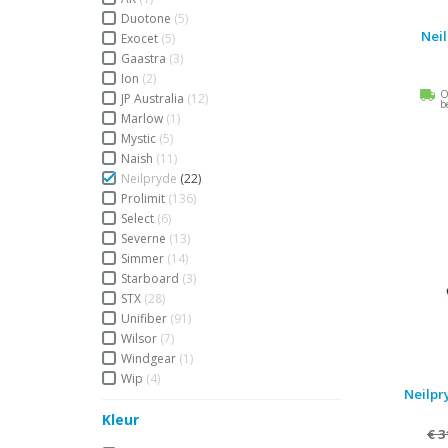
Duotone
(5)
Nei
Exocet
(5)
Gaastra
(3)
Ion
(2)
O
JP Australia
(12)
b
Marlow
(1)
Mystic
(5)
Naish
(11)
Neilpryde
(22)
Prolimit
(136)
Select
(6)
Severne
(13)
Simmer
(14)
Starboard
(3)
STX
(28)
Unifiber
(91)
Wilsor
(7)
Windgear
(1)
Wip
(4)
Neilpr
Kleur
€ 3