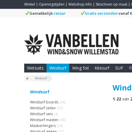
Winkel
|
Openingstijden
|
Webshop Info
|
Skischoen op maat
|
Gemakkelijk
retour
Gratis verzonden
vanaf €
Wetsuits
Windsurf
Wing foil
Kitesurf
SUP
F
Windsurf
Wind
Windsurf
1
-
22
van
Windsurf boards
(26)
Windsurf zeilen
(33)
Windsurf sets
(4)
Windsurf masten
(46)
Mastverlengers
(24)
Windsurf gieken
(20)