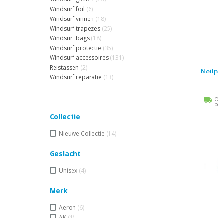
Windsurf foil
(6)
Windsurf vinnen
(18)
Windsurf trapezes
(25)
Windsurf bags
(18)
Windsurf protectie
(35)
Windsurf accessoires
(131)
Reistassen
(2)
Neil
Windsurf reparatie
(13)
O
b
Collectie
Nieuwe Collectie
(14)
Geslacht
Unisex
(4)
Merk
Aeron
(6)
AK
(1)