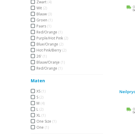
Zwart
(4)
O
Wit
(2)
b
Blauw
(3)
Groen
(1)
Paars
(1)
Red/Orange
(1)
Purple/Hot Pink
(2)
Blue/Orange
(2)
Hot Pink/Berry
(2)
26'
(1)
Blauw/Oranje
(1)
Red/Orange
(1)
Maten
XS
(1)
Neilpry
S
(2)
M
(4)
L
(2)
O
b
XL
(1)
One Size
(1)
One
(1)