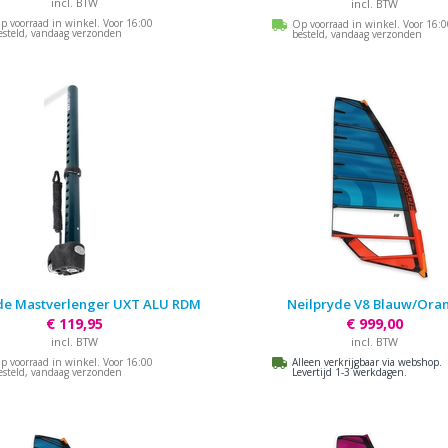
incl. BTW
incl. BTW
p voorraad in winkel. Voor 16:00
Op voorraad in winkel. Voor 16:
esteld, vandaag verzonden
besteld, vandaag verzonden
de Mastverlenger UXT ALU RDM
Neilpryde V8 Blauw/Oran
€ 119,95
€ 999,00
incl. BTW
incl. BTW
p voorraad in winkel. Voor 16:00
Alleen verkrijgbaar via webshop.
esteld, vandaag verzonden
Levertijd 1-3 werkdagen.