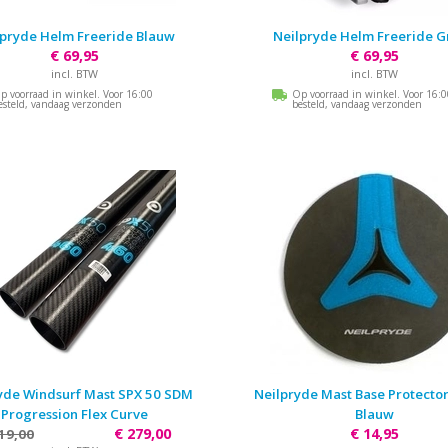
lpryde Helm Freeride Blauw
Neilpryde Helm Freeride G
€ 69,95
€ 69,95
incl. BTW
incl. BTW
p voorraad in winkel. Voor 16:00
Op voorraad in winkel. Voor 16:
esteld, vandaag verzonden
besteld, vandaag verzonden
yde Windsurf Mast SPX 50 SDM
Neilpryde Mast Base Protector
Progression Flex Curve
Blauw
€ 279,00
€ 14,95
19,00