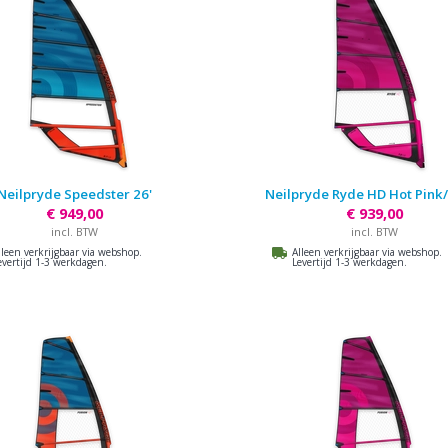
Neilpryde Speedster 26'
Neilpryde Ryde HD Hot Pink
€ 949,00
€ 939,00
incl. BTW
incl. BTW
lleen verkrijgbaar via webshop.
Alleen verkrijgbaar via webshop.
evertijd 1-3 werkdagen.
Levertijd 1-3 werkdagen.