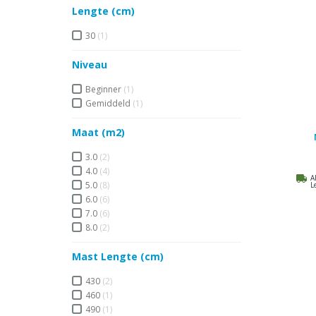
Lengte (cm)
30
(1)
Niveau
Beginner
(1)
Gemiddeld
(1)
Maat (m2)
3.0
(2)
4.0
(4)
A
5.0
(8)
L
6.0
(6)
7.0
(6)
8.0
(2)
Mast Lengte (cm)
430
(2)
460
(1)
490
(1)