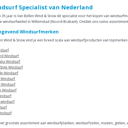
dsurf Specialist van Nederland
 35 jaar is Van Bellen Wind & Snow dé specialist voor het kopen van windsurf
ke windsurfwinkel in Willemstad (Noord-Brabant). Ontdek ons ruime assortime
ngevend Windsurfmerken
len Wind & Snow vind je een breed scala aan windsurfproducten van topmerken 
dsurf
rd Windsurf
alia Windsurf
Style Windsurf
de Windsurf
 Windsurf
r Windsurf
 Windsurf
indsurf
 windsurf
dsurf
windsurf
het grootste assortiment aan windsurfplanken, windsurfzeilen, masten, gieken,