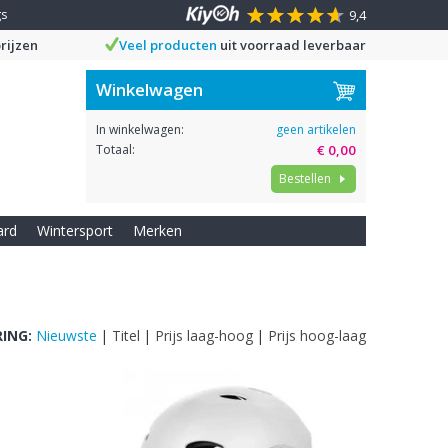
gs
9,4
rijzen
Veel producten
uit voorraad leverbaar
Winkelwagen
In winkelwagen:
geen artikelen
Totaal:
€ 0,00
Bestellen
ard
Wintersport
Merken
ING:
Nieuwste
|
Titel
|
Prijs laag-hoog
|
Prijs hoog-laag