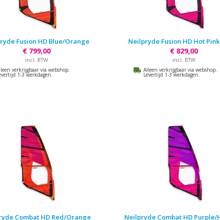
pryde Fusion HD Blue/Orange
Neilpryde Fusion HD Hot Pink
€ 799,00
€ 829,00
incl. BTW
incl. BTW
lleen verkrijgbaar via webshop.
Alleen verkrijgbaar via webshop.
evertijd 1-3 werkdagen.
Levertijd 1-3 werkdagen.
ryde Combat HD Red/Orange
Neilpryde Combat HD Purple/H