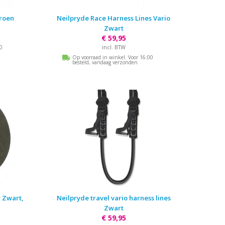
roen
Neilpryde Race Harness Lines Vario
Zwart
€ 59,95
incl. BTW
00
Op voorraad in winkel. Voor 16:00
besteld, vandaag verzonden
 Zwart,
Neilpryde travel vario harness lines
Zwart
€ 59,95