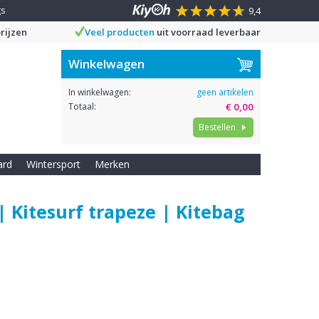
gs
9,4
rijzen
Veel producten
uit voorraad leverbaar
Winkelwagen
In winkelwagen:
geen artikelen
Totaal:
€ 0,00
Bestellen
ard
Wintersport
Merken
 | Kitesurf trapeze | Kitebag