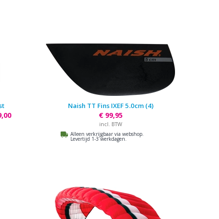
st
Naish TT Fins IXEF 5.0cm (4)
9,00
€ 99,95
incl. BTW
Alleen verkrijgbaar via webshop.
Levertijd 1-3 werkdagen.