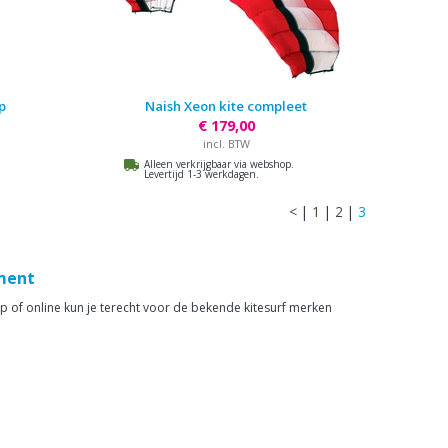
p
Naish Xeon kite compleet
€ 179,00
incl. BTW
Alleen verkrijgbaar via webshop.
Levertijd 1-3 werkdagen.
<
|
1
|
2
|
3
iment
hop of online kun je terecht voor de bekende kitesurf merken