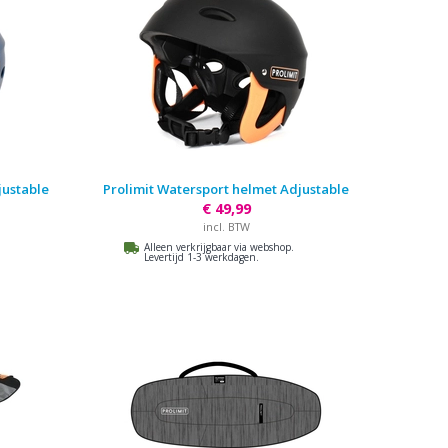
justable
Prolimit Watersport helmet Adjustable
€ 49,99
incl. BTW
Alleen verkrijgbaar via webshop.
Levertijd 1-3 werkdagen.