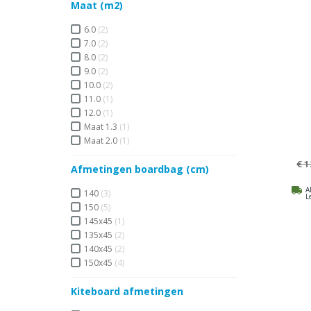
Maat (m2)
6.0
(2)
7.0
(2)
8.0
(2)
9.0
(2)
10.0
(2)
11.0
(1)
12.0
(1)
Maat 1.3
(1)
Maat 2.0
(1)
€ 1
Afmetingen boardbag (cm)
A
140
(3)
L
150
(5)
145x45
(1)
135x45
(2)
140x45
(2)
150x45
(4)
Kiteboard afmetingen