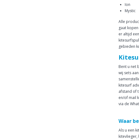
Ion
Mystic
Alle produc
gaat kopen 
er altijd e
kitesurfspul
gebieden ku
Kitesu
Bent u net 
wij sets aa
samenstelli
kitesurf ad
afstand of 
en/of mail 
via de Wha
Waar be
Als u een k
kitevlieger