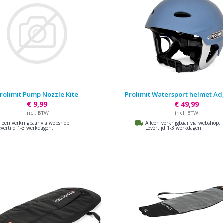
rolimit Pump Nozzle Kite
Prolimit Watersport helmet Ad
€ 9,99
€ 49,99
incl. BTW
incl. BTW
lleen verkrijgbaar via webshop.
Alleen verkrijgbaar via webshop.
evertijd 1-3 werkdagen.
Levertijd 1-3 werkdagen.