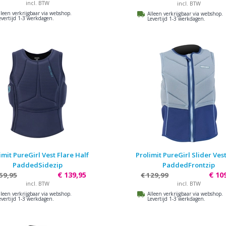
incl. BTW
incl. BTW
lleen verkrijgbaar via webshop.
Alleen verkrijgbaar via webshop.
evertijd 1-3 werkdagen.
Levertijd 1-3 werkdagen.
imit PureGirl Vest Flare Half
Prolimit PureGirl Slider Ves
PaddedSidezip
PaddedFrontzip
€ 139,95
€ 10
59,95
€ 129,99
incl. BTW
incl. BTW
lleen verkrijgbaar via webshop.
Alleen verkrijgbaar via webshop.
evertijd 1-3 werkdagen.
Levertijd 1-3 werkdagen.