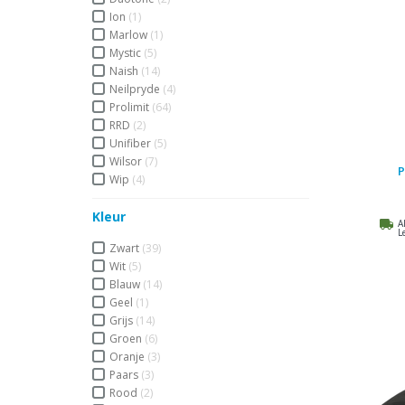
Ion
(1)
Marlow
(1)
Mystic
(5)
Naish
(14)
Neilpryde
(4)
Prolimit
(64)
RRD
(2)
Unifiber
(5)
Wilsor
(7)
P
Wip
(4)
Kleur
A
L
Zwart
(39)
Wit
(5)
Blauw
(14)
Geel
(1)
Grijs
(14)
Groen
(6)
Oranje
(3)
Paars
(3)
Rood
(2)