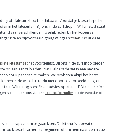
 de grote kitesurfshop beschikbaar. Voordat je kitesurf spullen
en in het kitesurfen. Bij ons in de surfshop in Willemstad staat
tzettend veel verschillende mogelijkheden bij het kopen van
 langer kite en bijvoorbeeld graag wilt gaan
foilen
. Op al deze
lete kitesurf set
het voordeligst. Bij ons in de surfshop bieden
te prijzen aan te bieden. Ziet u elders de set in een andere
 dan voor u passend te maken. We proberen altijd het beste
te komen in de winkel. Lukt dit niet door bijvoorbeeld de grote
e staat. Wilt u nog specifieker advies op afstand? Via de telefoon
gen stellen aan ons via ons
contactformulier
op de website of
tsuit en trapeze om te gaan kiten. De kitesurfset bevat de
t om jou kitesurf carriere te beginnen, of om hem naar een nieuw