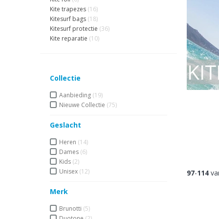
Kite trapezes
(16)
Kitesurf bags
(18)
Kitesurf protectie
(36)
Kite reparatie
(10)
Collectie
Aanbieding
(19)
Nieuwe Collectie
(75)
Geslacht
Heren
(14)
Dames
(6)
Kids
(2)
Unisex
(12)
97
-
114
va
Merk
Brunotti
(5)
Duotone
(2)