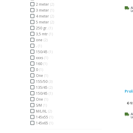
2 meter
(2)
A
3 meter
(1)
L
4 meter
(2)
5 meter
(2)
250 gr.
(1)
3,5 mtr
(1)
one
(2)
.
(1)
150/45
(1)
xxxs
(1)
160
(1)
0
(1)
One
(1)
155/50
(3)
135/45
(2)
Prol
150/45
(1)
One
(1)
€ 1
S/M
(1)
M/L/XL
(2)
A
145x55
(1)
L
145x65
(1)