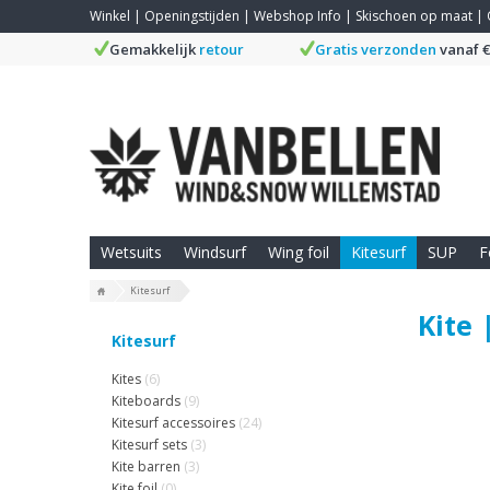
Winkel
|
Openingstijden
|
Webshop Info
|
Skischoen op maat
|
Gemakkelijk
retour
Gratis verzonden
vanaf €
Wetsuits
Windsurf
Wing foil
Kitesurf
SUP
F
Kitesurf
Kite 
Kitesurf
Kites
(6)
Kiteboards
(9)
Kitesurf accessoires
(24)
Kitesurf sets
(3)
Kite barren
(3)
Kite foil
(0)