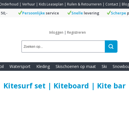
Onderhoud
|
Verhuur
|
Kids Leaseplan
|
Ruilen & Retourneren
|
Contact
|
Blo
 50,-
Persoonlijke
service
Snelle
levering
Scherpe
p
Inloggen
|
Registreren
oil
Watersport
Kleding
Skischoenen op maat
Ski
Snowbo
| Kitesurf set | Kiteboard | Kite bar