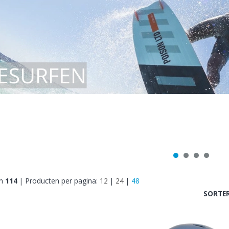
n
114
|
Producten per pagina:
12
|
24
|
48
SORTER