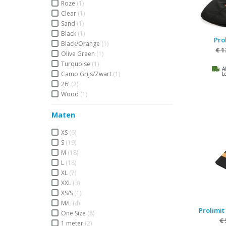
Roze
(1)
Clear
(1)
Sand
(1)
Black
(1)
Pro
Black/Orange
(1)
€ 1
Olive Green
(1)
Turquoise
(1)
A
Camo Grijs/Zwart
(1)
L
26'
(2)
Wood
(1)
Maten
XS
(6)
S
(19)
M
(18)
L
(18)
XL
(7)
XXL
(3)
XS/S
(1)
M/L
(4)
Prolimit
One Size
(8)
€
1 meter
(2)