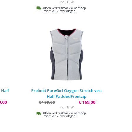
incl. BTW
Alleen verkrijgbaar via webshop.
Levertijd 1-3 werkdagen.
t Half
Prolimit PureGirl Oxygen Stretch vest
Half PaddedFrontzip
9,00
€ 169,00
€ 199,00
incl. BTW
Alleen verkrijgbaar via webshop.
Levertijd 1-3 werkdagen.