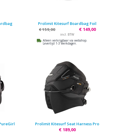
oardbag
Prolimit Kitesurf Boardbag Foil
€ 149,00
€ 159,00
incl. BTW
Alleen verkrijgbaar via webshop.
Levertijd 1-3 werkdagen.
PureGirl
Prolimit Kitesurf Seat Harness Pro
€ 189,00