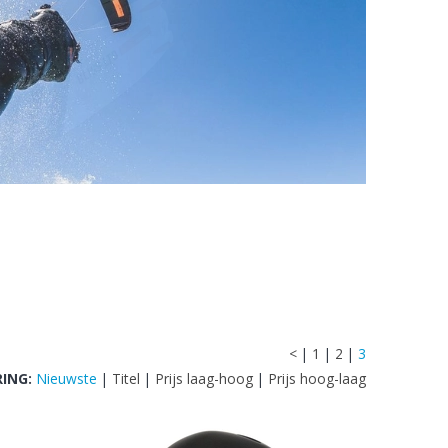
<
|
1
|
2
|
3
ING:
Nieuwste
|
Titel
|
Prijs laag-hoog
|
Prijs hoog-laag