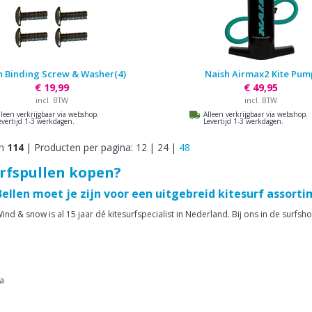
h Binding Screw & Washer(4)
Naish Airmax2 Kite Pum
€ 19,99
€ 49,95
incl. BTW
incl. BTW
lleen verkrijgbaar via webshop.
Alleen verkrijgbaar via webshop.
evertijd 1-3 werkdagen.
Levertijd 1-3 werkdagen.
n
114
|
Producten per pagina:
12
|
24
|
48
rfspullen kopen?
Bellen moet je zijn voor een uitgebreid kitesurf assort
ind & snow is al 15 jaar dé kitesurfspecialist in Nederland. Bij ons in de surfs
a