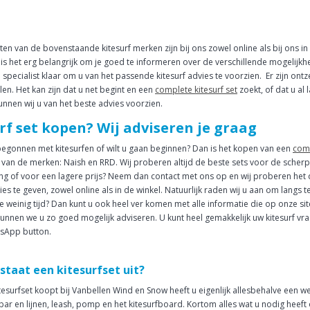
ten van de bovenstaande kitesurf merken zijn bij ons zowel online als bij ons in
is het erg belangrijk om je goed te informeren over de verschillende mogelijkhed
en specialist klaar om u van het passende kitesurf advies te voorzien. Er zijn on
len. Het kan zijn dat u net begint en een
complete kitesurf set
zoekt, of dat u al
nnen wij u van het beste advies voorzien.
rf set kopen? Wij adviseren je graag
begonnen met kitesurfen of wilt u gaan beginnen? Dan is het kopen van een
comp
n van de merken: Naish en RRD. Wij proberen altijd de beste sets voor de scherps
ng of voor een lagere prijs? Neem dan contact met ons op en wij proberen het
vies te geven, zowel online als in de winkel. Natuurlijk raden wij u aan om langs 
te weinig tijd? Dan kunt u ook heel ver komen met alle informatie die op onze sit
kunnen we u zo goed mogelijk adviseren. U kunt heel gemakkelijk uw kitesurf vra
tsApp button.
staat een kitesurfset uit?
itesurfset koopt bij Vanbellen Wind en Snow heeft u eigenlijk allesbehalve een we
, bar en lijnen, leash, pomp en het kitesurfboard. Kortom alles wat u nodig heef