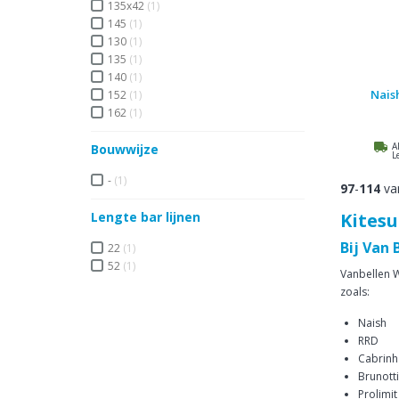
135x42
(1)
145
(1)
130
(1)
135
(1)
140
(1)
Nais
152
(1)
162
(1)
A
Bouwwijze
L
-
(1)
97
-
114
va
Lengte bar lijnen
Kitesu
Bij Van 
22
(1)
52
(1)
Vanbellen W
zoals:
Naish
RRD
Cabrinh
Brunotti
Prolimit