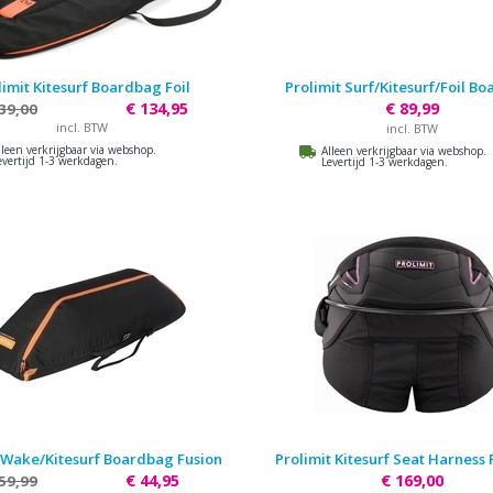
limit Kitesurf Boardbag Foil
Prolimit Surf/Kitesurf/Foil B
€ 134,95
€ 89,99
39,00
incl. BTW
incl. BTW
lleen verkrijgbaar via webshop.
Alleen verkrijgbaar via webshop.
evertijd 1-3 werkdagen.
Levertijd 1-3 werkdagen.
 Wake/Kitesurf Boardbag Fusion
Prolimit Kitesurf Seat Harness 
€ 44,95
€ 169,00
 59,99