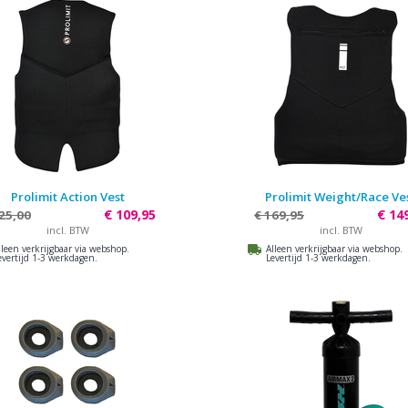
Prolimit Action Vest
Prolimit Weight/Race Ve
€ 109,95
€ 14
25,00
€ 169,95
incl. BTW
incl. BTW
lleen verkrijgbaar via webshop.
Alleen verkrijgbaar via webshop.
evertijd 1-3 werkdagen.
Levertijd 1-3 werkdagen.