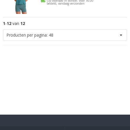
Op voorraad in winkel. Voor 16:00
besteld, vandaag verzonden
1
-
12
van
12
Producten per pagina:
48