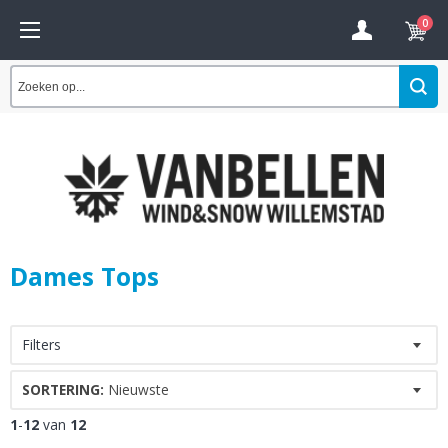
0
Dames Tops
Filters
SORTERING:
Nieuwste
1
-
12
van
12