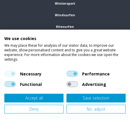
Wintersport
Windsurfen
Kitesurfen
We use cookies
Wetsuits
We may place these for analysis of our visitor data, to improve our
website, show personalised content and to give you a great website
Kleding
experience. For more information about the cookies we use open the
settings.
Vind ons op social media
En blijf op de hoogte van trends, aanbiedingen en kortingsacties.
Necessary
Performance
Functional
Advertising
Accept all
Save selection
Onze klanten beoordelen
Van Bellen Wind & Snow
gemiddeld met een
9,4
op basis van
455
beoordelingen.
Deny
No, adjust