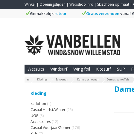
Winkel
|
Openingstijden
|
Webshop Info
|
Skischoen op maat
|
Gemakkelijk
retour
Gratis verzonden
vanaf €
Wetsuits
Windsurf
Wing foil
Kitesurf
SUP
F
Kleding
Schoenen
Dames schoenen
Dames pantoffels
Dame
Kleding
kadobon
(1)
Casual Herfst/Winter
(25)
UGG
(3)
Accessoires
(12)
Casual Voorjaar/Zomer
(176)
Kids
(7)