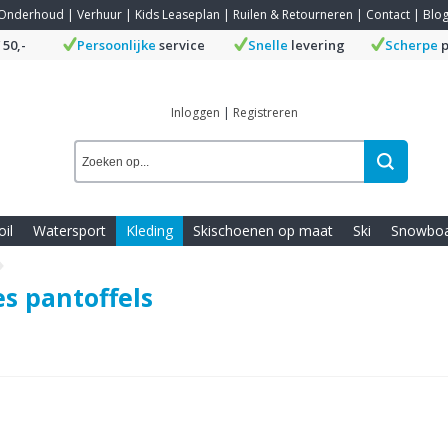
Onderhoud
|
Verhuur
|
Kids Leaseplan
|
Ruilen & Retourneren
|
Contact
|
Blo
 50,-
Persoonlijke
service
Snelle
levering
Scherpe
p
Inloggen
|
Registreren
oil
Watersport
Kleding
Skischoenen op maat
Ski
Snowbo
s pantoffels