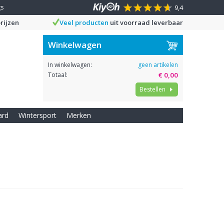
gs
9,4
rijzen
Veel producten
uit voorraad leverbaar
Winkelwagen
In winkelwagen:
geen artikelen
Totaal:
€ 0,00
Bestellen
ard
Wintersport
Merken