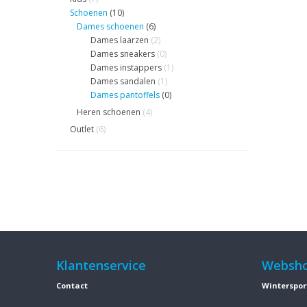
Schoenen
(10)
Dames schoenen
(6)
Dames laarzen
(2)
Dames sneakers
(0)
Dames instappers
(1)
Dames sandalen
(1)
Dames pantoffels
(0)
Heren schoenen
(4)
Outlet
(6)
Klantenservice
Websh
Contact
Winterspor