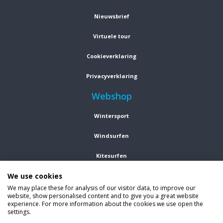
Nieuwsbrief
Virtuele tour
Cookieverklaring
Privacyverklaring
Webshop
Wintersport
Windsurfen
Kitesurfen
We use cookies
Wetsuits
We may place these for analysis of our visitor data, to improve our
website, show personalised content and to give you a great website
Kleding
experience. For more information about the cookies we use open the
settings.
Vind ons op social media