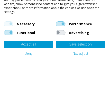
We may place these for analysis of our visitor data, to improve our
website, show personalised content and to give you a great website
Kleding
experience. For more information about the cookies we use open the
settings.
Vind ons op social media
En blijf op de hoogte van trends, aanbiedingen en kortingsacties.
Necessary
Performance
Functional
Advertising
Accept all
Save selection
Onze klanten beoordelen
Van Bellen Wind & Snow
gemiddeld met een
9,4
op basis van
453
beoordelingen.
Deny
No, adjust
Website door
Fastware
Design by
Deeel