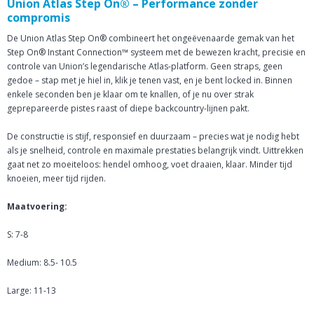
Union Atlas Step On® – Performance zonder
compromis
De Union Atlas Step On® combineert het ongeëvenaarde gemak van het
Step On® Instant Connection™ systeem met de bewezen kracht, precisie en
controle van Union’s legendarische Atlas-platform. Geen straps, geen
gedoe – stap met je hiel in, klik je tenen vast, en je bent locked in. Binnen
enkele seconden ben je klaar om te knallen, of je nu over strak
geprepareerde pistes raast of diepe backcountry-lijnen pakt.
De constructie is stijf, responsief en duurzaam – precies wat je nodig hebt
als je snelheid, controle en maximale prestaties belangrijk vindt. Uittrekken
gaat net zo moeiteloos: hendel omhoog, voet draaien, klaar. Minder tijd
knoeien, meer tijd rijden.
Maatvoering:
S: 7-8
Medium: 8.5- 10.5
Large: 11-13