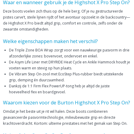
Waar en wanneer gebruik je de Highshot X Pro Step On?
Deze boots voelen zich thuis op de hele berg. Of je nu gestructureerde
pistes carve’t, steile lijnen rijdt of het avontuur opzoekt in de backcountry—
de Highshot X Pro biedt altijd grip, comfort en controle, zelfs onder de
zwaarste omstandigheden.
Welke eigenschappen maken het verschil?
De Triple Zone BOA Wrap zorgt voor een nauwkeurige pasvorm in drie
afzonderlijke zones: bovenvoet, ondervoet en enkel.
De Asym Life Liner met DRYRIDE Heat Cycle en Ankle Hammock houdt je
voeten warm en stevig op hun plaats.
De Vibram Step On-zool met EcoStep Plus-rubber biedt uitstekende
grip, demping én duurzaamheid.
Dankzij de 1:1 Firm Flex PowerUP-tong heb je altijd de juiste
hoeveelheid flex en boardgevoel.
Waarom kiezen voor de Burton Highshot X Pro Step On?
Omdat je het beste uit je rit wil halen. Deze boots combineren
geavanceerde pasvormtechnologie, milieubewuste grip en directe
krachtoverdracht. Kortom: ultieme prestaties met het gemak van Step On.