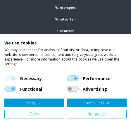
Wintersport
Windsurfen
Kitesurfen
We use cookies
Wetsuits
We may place these for analysis of our visitor data, to improve our
website, show personalised content and to give you a great website
Kleding
experience. For more information about the cookies we use open the
settings.
Vind ons op social media
En blijf op de hoogte van trends, aanbiedingen en kortingsacties.
Necessary
Performance
Functional
Advertising
Accept all
Save selection
Onze klanten beoordelen
Van Bellen Wind & Snow
gemiddeld met een
9,4
op basis van
455
beoordelingen.
Deny
No, adjust