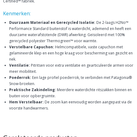
Certified™ fabriek.
Kenmerken:
Duurzaam Materiaal en Gerecycled Isolatie:
De 2-laags H2No™
Performance Standard buitenstof is waterdicht, ademend en heeft een
duurzame waterafstotende (DWR) afwerking. Geïsoleerd met 100%
gerecycled polyester Thermogreen™ voor warmte.
Verstelbare Capuchon:
Helmcompatibele, vaste capuchon met
gelamineerde klep en een hoge kraag voor bescherming van gezicht en
nek.
Ventilatie:
Pitritsen voor extra ventilatie en gearticuleerde armen voor
meer mobiliteit.
Poederrok:
Een lage profiel poederrok, te verbinden met Patagonia®
Snow-broeken.
Praktische Zakindeling:
Meerdere waterdichte ritszakken binnen en
buiten voor opbergruimte.
Hem Verstelbaar:
De zoom kan eenvoudig worden aangepast via de
voorste handwarmers.