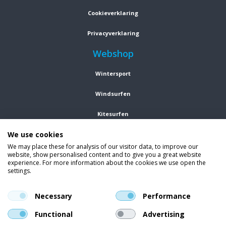
Cookieverklaring
Privacyverklaring
Webshop
Wintersport
Windsurfen
Kitesurfen
We use cookies
Wetsuits
We may place these for analysis of our visitor data, to improve our
website, show personalised content and to give you a great website
Kleding
experience. For more information about the cookies we use open the
settings.
Vind ons op social media
En blijf op de hoogte van trends, aanbiedingen en kortingsacties.
Necessary
Performance
Functional
Advertising