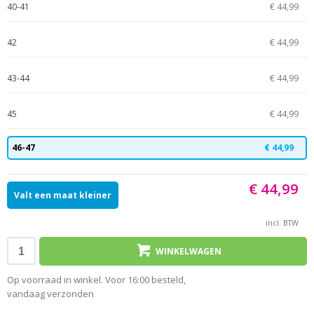
40-41
€ 44,99
42
€ 44,99
43-44
€ 44,99
45
€ 44,99
46-47
€ 44,99
€ 44,99
Valt een maat kleiner
incl. BTW
WINKELWAGEN
Op voorraad in winkel. Voor 16:00 besteld,
vandaag verzonden