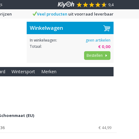
gs
9,4
rijzen
Veel producten
uit voorraad leverbaar
Winkelwagen
In winkelwagen:
geen artikelen
Totaal:
€ 0,00
Bestellen
ard
Wintersport
Merken
Schoenmaat (EU)
36
€ 44,99