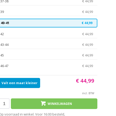
37-38
€ 44,99
39
€ 44,99
40-41
€ 44,99
42
€ 44,99
43-44
€ 44,99
45
€ 44,99
46-47
€ 44,99
€ 44,99
Valt een maat kleiner
incl. BTW
WINKELWAGEN
Op voorraad in winkel. Voor 16:00 besteld,