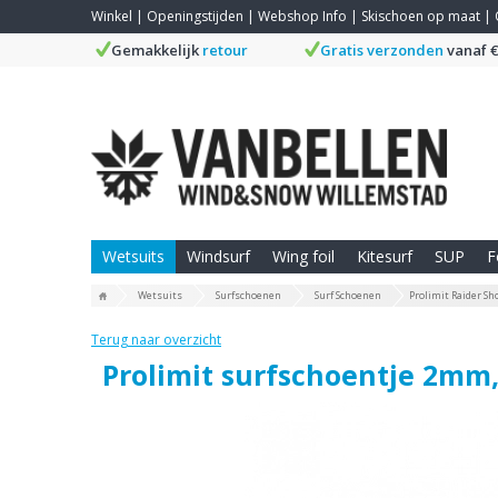
Winkel
|
Openingstijden
|
Webshop Info
|
Skischoen op maat
|
Gemakkelijk
retour
Gratis verzonden
vanaf €
Wetsuits
Windsurf
Wing foil
Kitesurf
SUP
F
Wetsuits
Surfschoenen
Surf Schoenen
Prolimit Raider S
Terug naar overzicht
Prolimit surfschoentje 2mm,