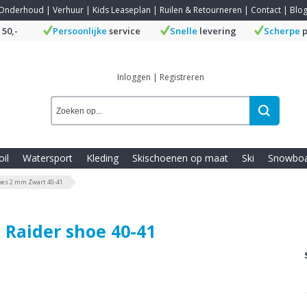
Onderhoud
|
Verhuur
|
Kids Leaseplan
|
Ruilen & Retourneren
|
Contact
|
Blo
 50,-
Persoonlijke
service
Snelle
levering
Scherpe
p
Inloggen
|
Registreren
oil
Watersport
Kleding
Skischoenen op maat
Ski
Snowbo
hoes 2 mm Zwart 40-41
 Raider shoe 40-41