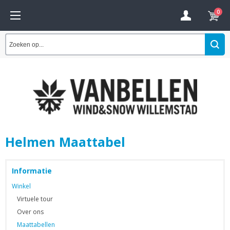
0
Helmen Maattabel
Informatie
Winkel
Virtuele tour
Over ons
Maattabellen