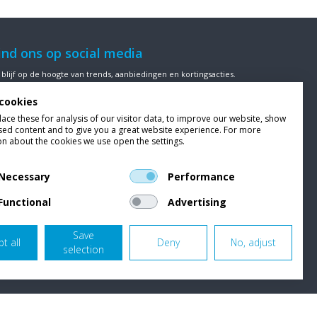
ind ons op social media
 blijf op de hoogte van trends, aanbiedingen en kortingsacties.
cookies
ce these for analysis of our visitor data, to improve our website, show
sed content and to give you a great website experience. For more
ze klanten beoordelen
Van Bellen Wind & Snow
gemiddeld met
on about the cookies we use open the settings.
en
9,4
op basis van
455
beoordelingen.
Necessary
Performance
Functional
Advertising
Save
t all
Deny
No, adjust
selection