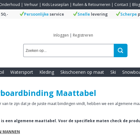
Onderhoud
|
Verhuur
|
Kids Leaseplan
|
Ruilen & Retourneren
|
Contact
|
Blo
 50,-
Persoonlijke
service
Snelle
levering
Scherpe
p
Inloggen
|
Registreren
oil
Watersport
Kleding
Skischoenen op maat
Ski
Snowbo
boardbinding Maattabel
 van te zijn dat je de juiste maat bindingen vindt, hebben we een algemene ma
it is een algemene maattabel. Voor de specifieke maten check de prod
N MANNEN