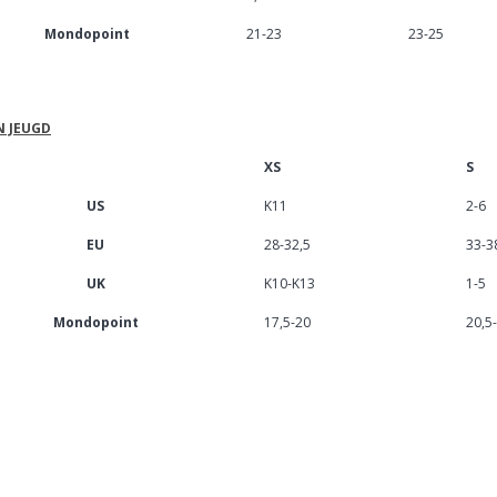
Mondopoint
21-23
23-25
N JEUGD
XS
S
US
K11
2-6
EU
28-32,5
33-3
UK
K10-K13
1-5
Mondopoint
17,5-20
20,5