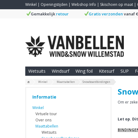
Winkel
|
Openingstijden
|
Webshop Info
|
Skischoen op maat
|
Gemakkelijk
retour
Gratis verzonden
vanaf €
Wetsuits
Windsurf
Wing foil
Kitesurf
SUP
F
Winkel
Maattabellen
Snowboardbindingen
Snow
Informatie
Om er zeker
Winkel
Virtuele tour
Let op. D
Over ons
Maattabellen
BINDINGE
Wetsuits