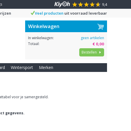
gs
9,4
rijzen
Veel producten
uit voorraad leverbaar
Winkelwagen
In winkelwagen:
geen artikelen
Totaal:
€ 0,00
Bestellen
ard
Wintersport
Merken
attabel voor je samengesteld.
uct gegevens.