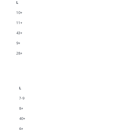
L
10+
11+
43+
9+
28+
L
7-9
8+
40+
6+