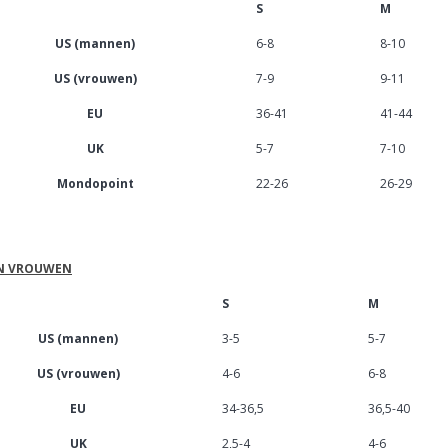
S
M
US (mannen)
6-8
8-10
US (vrouwen)
7-9
9-11
EU
36-41
41-44
UK
5-7
7-10
Mondopoint
22-26
26-29
N VROUWEN
S
M
US (mannen)
3-5
5-7
US (vrouwen)
4-6
6-8
EU
34-36,5
36,5-40
UK
2,5-4
4-6